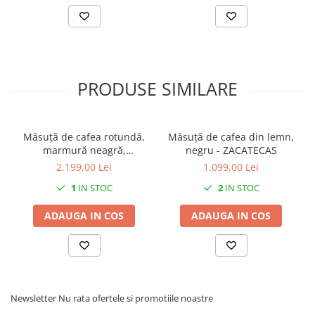
PRODUSE SIMILARE
Măsuță de cafea rotundă,
Măsuță de cafea din lemn,
marmură neagră,
negru - ZACATECAS
80x80x49cm - IRON BLACK
2.199,00 Lei
1.099,00 Lei
1
IN STOC
2
IN STOC
ADAUGA IN COS
ADAUGA IN COS
Newsletter
Nu rata ofertele si promotiile noastre