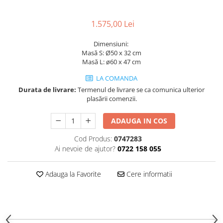
Decoratiuni interioare
Ceasuri
1.575,00 Lei
Accesorii decorative
Dimensiuni:
Oglinzi
Masă S: Ø50 x 32 cm
Rame foto
Masă L: ø60 x 47 cm
Ghivece si jardiniere
LA COMANDA
Accesorii pentru servire
Durata de livrare:
Termenul de livrare se ca comunica ulterior
Textile pentru casa
plasării comenzii.
Corpuri de iluminat
ADAUGA IN COS
Home Office
Cod Produs:
0747283
Designers' Choice
Ai nevoie de ajutor?
0722 158 055
Adauga la Favorite
Cere informatii