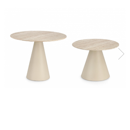
Console dormitor
Fotolii dormitor
Noptiere
Mobila dining
Console extensibile
Scaune
Covoare dining
Mese
Mese HORECA
Scaune de bar / insula
Scaune exterior
Mobila hol
Comode hol
Cuiere
Oglinzi hol
Suport Umbrele
Console hol