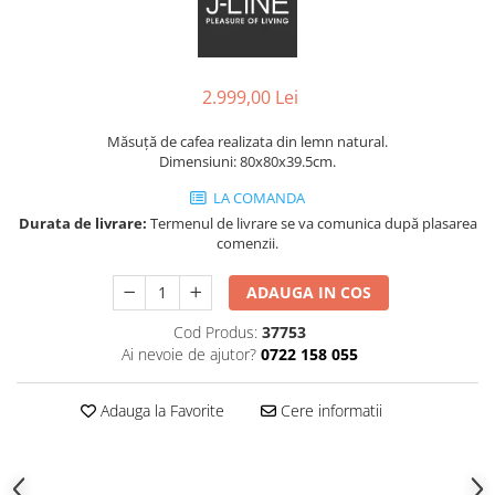
Decoratiuni interioare
Ceasuri
Accesorii decorative
2.999,00 Lei
Oglinzi
Rame foto
Măsuță de cafea realizata din lemn natural.
Ghivece si jardiniere
Dimensiuni: 80x80x39.5cm.
Accesorii pentru servire
LA COMANDA
Textile pentru casa
Durata de livrare:
Termenul de livrare se va comunica după plasarea
comenzii.
Corpuri de iluminat
Home Office
ADAUGA IN COS
Designers' Choice
Cod Produs:
37753
Ai nevoie de ajutor?
0722 158 055
Adauga la Favorite
Cere informatii