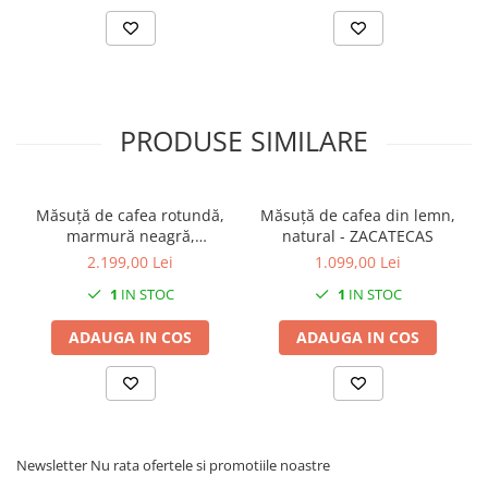
PRODUSE SIMILARE
Măsuță de cafea rotundă,
Măsuță de cafea din lemn,
marmură neagră,
natural - ZACATECAS
80x80x49cm - IRON BLACK
2.199,00 Lei
1.099,00 Lei
1
IN STOC
1
IN STOC
ADAUGA IN COS
ADAUGA IN COS
Newsletter
Nu rata ofertele si promotiile noastre