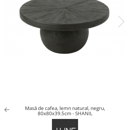
Console dormitor
Fotolii dormitor
Noptiere
Mobila dining
Console extensibile
Scaune
Covoare dining
Mese
Mese HORECA
Scaune de bar / insula
Scaune exterior
Mobila hol
Comode hol
Cuiere
Masă de cafea, lemn natural, negru,
Oglinzi hol
80x80x39.5cm - SHANIL
Suport Umbrele
Console hol