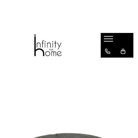
Shop all
Mobila living
Biblioteci și rafturi
Masute auxiliare
Console
Comode living
Covoare living
Fotolii
Taburete și pufi
Masute de cafea
Canapele
Mobila dormitor
Comode dormitor
Covoare dormitor