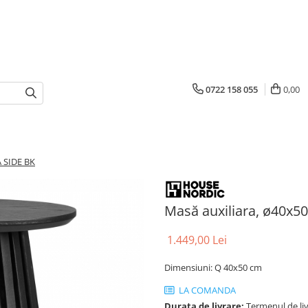
0722 158 055
0,00
A SIDE BK
Masă auxiliara, ø40x5
1.449,00 Lei
Dimensiuni: Q 40x50 cm
LA COMANDA
Durata de livrare:
Termenul de liv