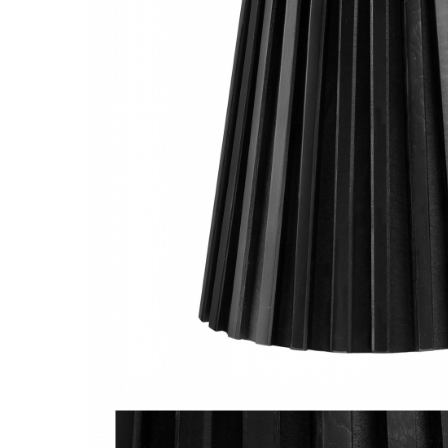
Console dormitor
Fotolii dormitor
Noptiere
Mobila dining
Console extensibile
Scaune
Covoare dining
Mese
Mese HORECA
Scaune de bar / insula
Scaune exterior
Mobila hol
Comode hol
Cuiere
Oglinzi hol
Suport Umbrele
Console hol