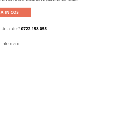
A IN COS
e de ajutor?
0722 158 055
informatii