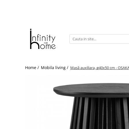
Shop all
Mobila living
Biblioteci și rafturi
Masute auxiliare
Console
Comode living
Home /
Mobila living /
Masă auxiliara, ø40x50 cm - OSAK
Covoare living
Fotolii
Taburete și pufi
Masute de cafea
Canapele
Mobila dormitor
Comode dormitor
Covoare dormitor