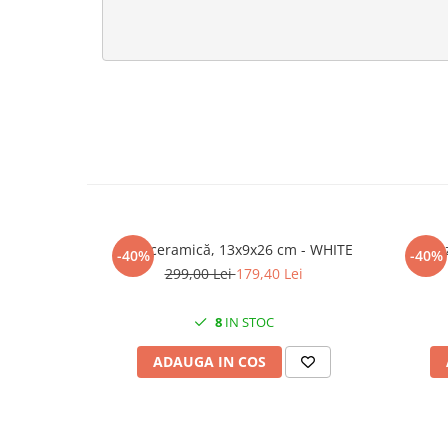
Vază ceramică, 13x9x26 cm - WHITE
Va
-40%
-40%
299,00 Lei
179,40 Lei
8
IN STOC
ADAUGA IN COS