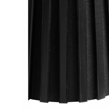
Decoratiuni interioare
Ceasuri
Accesorii decorative
Oglinzi
Rame foto
Ghivece si jardiniere
Accesorii pentru servire
Textile pentru casa
Corpuri de iluminat
Home Office
Designers' Choice