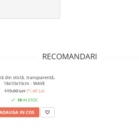
RECOMANDARI
ză din sticlă, transparentă,
18x10x10cm - WAVE
119,00 Lei
71,40 Lei
10
IN STOC
ADAUGA IN COS