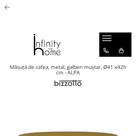
Shop all
Mobila living
Biblioteci și rafturi
Masute auxiliare
Console
Comode living
Măsuță de cafea, metal, galben muștar, Ø41 x42h
cm - ALPA
Covoare living
Fotolii
Taburete și pufi
Masute de cafea
Canapele
Mobila dormitor
Comode dormitor
Covoare dormitor