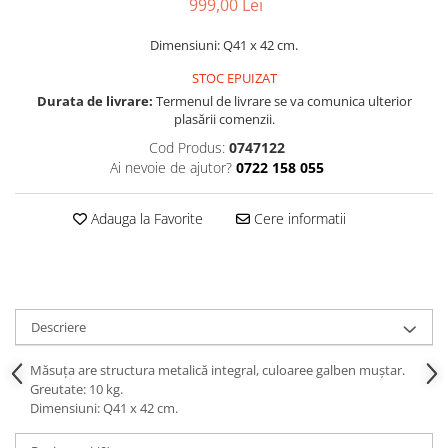
999,00 Lei
Decoratiuni interioare
Ceasuri
Dimensiuni: Q41 x 42 cm.
Accesorii decorative
STOC EPUIZAT
Oglinzi
Durata de livrare:
Termenul de livrare se va comunica ulterior
plasării comenzii.
Rame foto
Ghivece si jardiniere
Cod Produs:
0747122
Ai nevoie de ajutor?
0722 158 055
Accesorii pentru servire
Textile pentru casa
Adauga la Favorite
Cere informatii
Corpuri de iluminat
Home Office
Designers' Choice
Descriere
Măsuța are structura metalică integral, culoaree galben muștar.
Greutate: 10 kg.
Dimensiuni: Q41 x 42 cm.