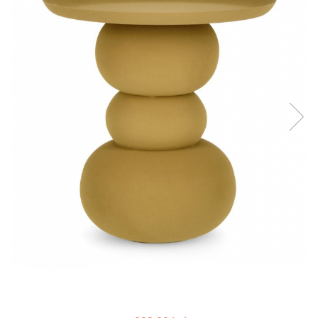
Console dormitor
Fotolii dormitor
Noptiere
Mobila dining
Console extensibile
Scaune
Covoare dining
Mese
Mese HORECA
Scaune de bar / insula
Scaune exterior
Mobila hol
Comode hol
Cuiere
Oglinzi hol
Suport Umbrele
Console hol