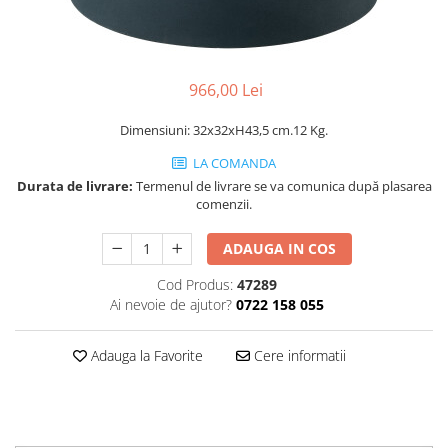
Decoratiuni interioare
Ceasuri
Accesorii decorative
966,00 Lei
Oglinzi
Rame foto
Dimensiuni: 32x32xH43,5 cm.12 Kg.
Ghivece si jardiniere
LA COMANDA
Accesorii pentru servire
Durata de livrare:
Termenul de livrare se va comunica după plasarea
Textile pentru casa
comenzii.
Corpuri de iluminat
ADAUGA IN COS
Home Office
Cod Produs:
47289
Designers' Choice
Ai nevoie de ajutor?
0722 158 055
Adauga la Favorite
Cere informatii