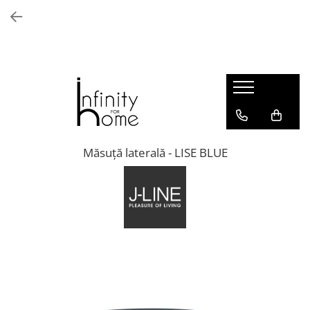
Shop all
Mobila living
Biblioteci și rafturi
Masute auxiliare
Console
Comode living
Măsuță laterală - LISE BLUE
Covoare living
Fotolii
Taburete și pufi
Masute de cafea
Canapele
Mobila dormitor
Comode dormitor
Covoare dormitor