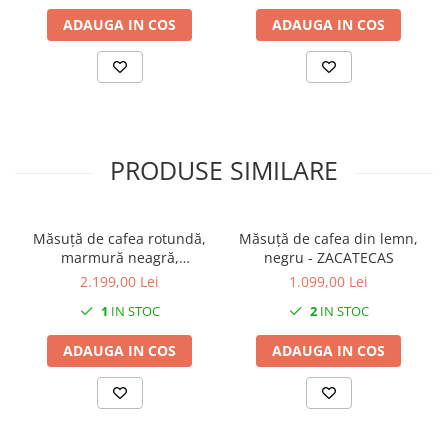
ADAUGA IN COS
ADAUGA IN COS
PRODUSE SIMILARE
Măsuță de cafea rotundă,
Măsuță de cafea din lemn,
marmură neagră,
negru - ZACATECAS
80x80x49cm - IRON BLACK
2.199,00 Lei
1.099,00 Lei
1
IN STOC
2
IN STOC
ADAUGA IN COS
ADAUGA IN COS