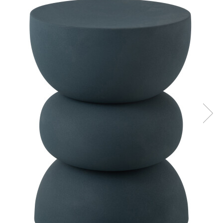
Console dormitor
Fotolii dormitor
Noptiere
Mobila dining
Console extensibile
Scaune
Covoare dining
Mese
Mese HORECA
Scaune de bar / insula
Scaune exterior
Mobila hol
Comode hol
Cuiere
Oglinzi hol
Suport Umbrele
Console hol