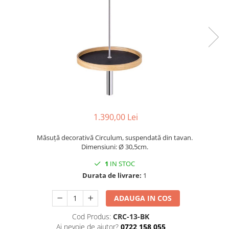
Console dormitor
Fotolii dormitor
Noptiere
Mobila dining
Console extensibile
Scaune
Covoare dining
Mese
Mese HORECA
1.390,00 Lei
Scaune de bar / insula
Măsuță decorativă Circulum, suspendată din tavan.
Scaune exterior
Dimensiuni: Ø 30,5cm.
Mobila hol
1
IN STOC
Comode hol
Durata de livrare:
1
Cuiere
Oglinzi hol
ADAUGA IN COS
Suport Umbrele
Cod Produs:
CRC-13-BK
Console hol
Ai nevoie de ajutor?
0722 158 055