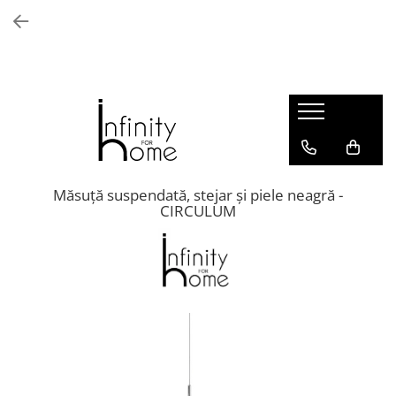
Shop all
Mobila living
Biblioteci și rafturi
Masute auxiliare
Console
Comode living
Măsuță suspendată, stejar și piele neagră -
CIRCULUM
Covoare living
Fotolii
Taburete și pufi
Masute de cafea
Canapele
Mobila dormitor
Comode dormitor
Covoare dormitor