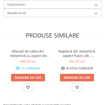
Caracteristici
Review-uri
(0)
PRODUSE SIMILARE
Măsuță de cafea din
Noptieră din melamină,
melamină cu aspect de
aspect frasin alb -
lemn de frasin negru -
MARTINO
699,00 Lei
459,00 Lei
EMMA COFFEE
LA COMANDA
IN STOC FURNIZOR
ADAUGA IN COS
ADAUGA IN COS
Newsletter
Nu rata ofertele si promotiile noastre