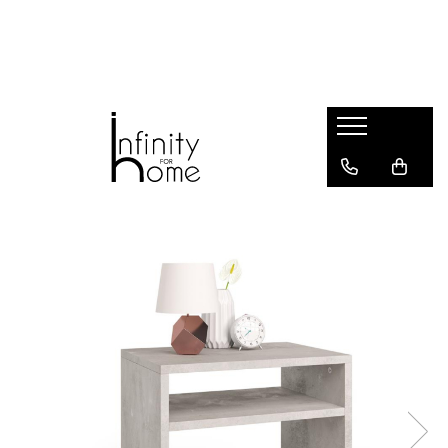
Shop all
Mobila living
Biblioteci și rafturi
Masute auxiliare
Console
Comode living
Covoare living
Fotolii
Taburete și pufi
Masute de cafea
Canapele
Mobila dormitor
Comode dormitor
Covoare dormitor