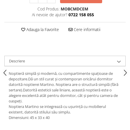
Decoratiuni interioare
Cod Produs:
MOBCMDCEM
Ceasuri
Ai nevoie de ajutor?
0722 158 055
Accesorii decorative
Oglinzi
Adauga la Favorite
Cere informatii
Rame foto
Ghivece si jardiniere
Accesorii pentru servire
Textile pentru casa
Descriere
Corpuri de iluminat
Noptieră simplă și modernă, cu compartimente spațioase de
Home Office
depozitare.Dă un stil curat și contemporan oricărui dormitor
Designers' Choice
datorită noptierei Martino. Noptiera are o structură simplă (fără
sertare).Datorită esteticii sale liniare, această noptieră este o
alegere excelentă atât pentru dormitor, cât și pentru camera de
oaspeți.
Noptiera Martino se integrează cu ușurință cu mobilierul
existent, datorită stilului său simplu.
Dimensiuni: 45 x 33 x 40