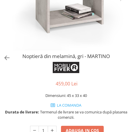
Console dormitor
Fotolii dormitor
Noptiere
Mobila dining
Console extensibile
Scaune
Covoare dining
Noptieră din melamină, gri - MARTINO
Mese
Mese HORECA
Scaune de bar / insula
Scaune exterior
459,00 Lei
Mobila hol
Dimensiuni: 45 x 33 x 40
Comode hol
Cuiere
LA COMANDA
Durata de livrare:
Termenul de livrare se va comunica după plasarea
Oglinzi hol
comenzii.
Suport Umbrele
Console hol
ADAUGA IN COS