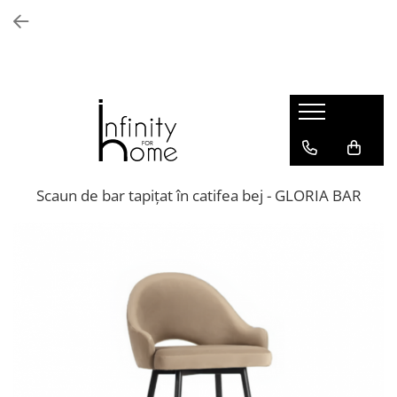
Shop all
Mobila living
Biblioteci și rafturi
Masute auxiliare
Console
Comode living
Scaun de bar tapițat în catifea bej - GLORIA BAR
Covoare living
Fotolii
Taburete și pufi
Masute de cafea
Canapele
Mobila dormitor
Comode dormitor
Covoare dormitor