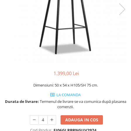
Console dormitor
Fotolii dormitor
Noptiere
Mobila dining
Console extensibile
Scaune
Covoare dining
Mese
Mese HORECA
Scaune de bar / insula
1.399,00 Lei
Scaune exterior
Dimensiuni: 50 x 54 x H105/SH 75 cm.
Mobila hol
LA COMANDA
Comode hol
Durata de livrare:
Termenul de livrare se va comunica după plasarea
Cuiere
comenzii.
Oglinzi hol
Suport Umbrele
ADAUGA IN COS
Console hol
Cod Produs:
FJ06GLRBRNGUV2974