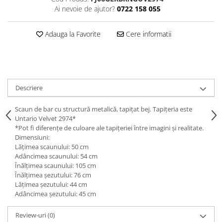
Decoratiuni interioare
Ai nevoie de ajutor?
0722 158 055
Ceasuri
Accesorii decorative
Adauga la Favorite
Cere informatii
Oglinzi
Rame foto
Ghivece si jardiniere
Accesorii pentru servire
Descriere
Textile pentru casa
Scaun de bar cu structură metalică, tapițat bej. Tapițeria este
Corpuri de iluminat
Untario Velvet 2974*
Home Office
*Pot fi diferențe de culoare ale tapițeriei între imagini și realitate.
Dimensiuni:
Designers' Choice
Lățimea scaunului: 50 cm
Adâncimea scaunului: 54 cm
Înălțimea scaunului: 105 cm
Înălțimea șezutului: 76 cm
Lățimea șezutului: 44 cm
Adâncimea șezutului: 45 cm
Review-uri
(0)