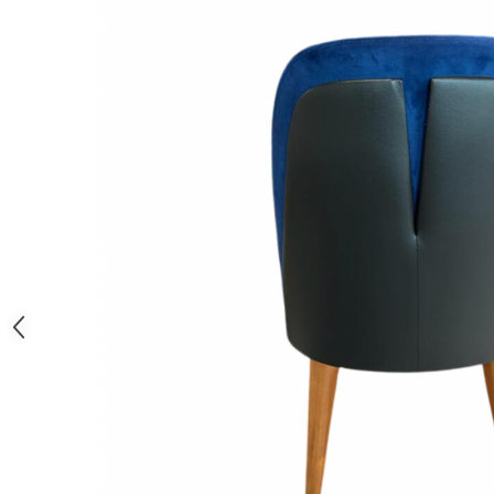
Decoratiuni interioare
Ceasuri
Accesorii decorative
Oglinzi
Rame foto
Ghivece si jardiniere
Accesorii pentru servire
Textile pentru casa
Corpuri de iluminat
Home Office
Designers' Choice