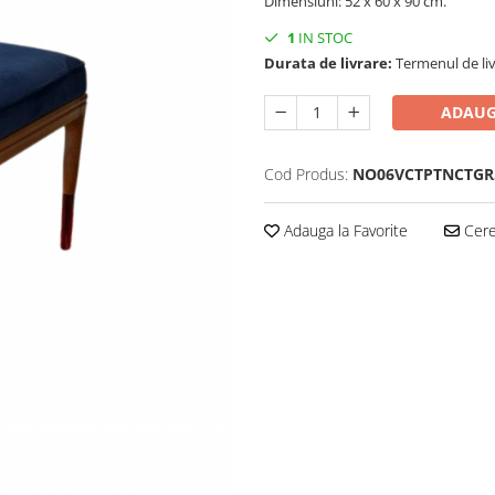
Dimensiuni: 52 x 60 x 90 cm.
1
IN STOC
Durata de livrare:
Termenul de liv
ADAUG
Cod Produs:
NO06VCTPTNCTGR
Adauga la Favorite
Cere 