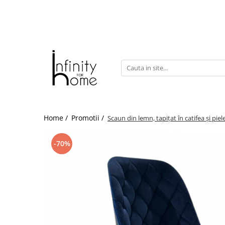
Shop all
Mobila living
Biblioteci și rafturi
Masute auxiliare
Console
Comode living
Home /
Promotii /
Scaun din lemn, tapițat în catifea și pie
Covoare living
Fotolii
-70%
Taburete și pufi
Masute de cafea
Canapele
Mobila dormitor
Comode dormitor
Covoare dormitor