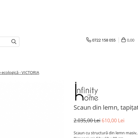
0722 158 055
0,00
le ecologică - VICTORIA
Scaun din lemn, tapițat
2.035,00 Lei
610,00 Lei
Scaun cu structură din lemn masiv, ta