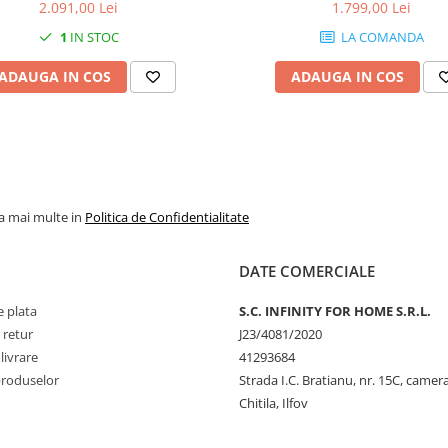
2.091,00 Lei
1.799,00 Lei
1
IN STOC
LA COMANDA
ADAUGA IN COS
ADAUGA IN COS
la mai multe in
Politica de Confidentialitate
DATE COMERCIALE
 plata
S.C. INFINITY FOR HOME S.R.L.
 retur
J23/4081/2020
livrare
41293684
produselor
Strada I.C. Bratianu, nr. 15C, camer
Chitila, Ilfov