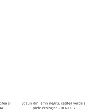
ifea și
Scaun din lemn negru, catifea verde și
Scaun din
DA
piele ecologică - BENTLEY