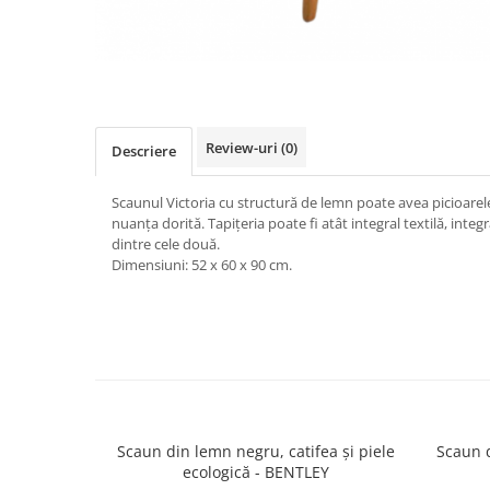
Review-uri
(0)
Descriere
Scaunul Victoria cu structură de lemn poate avea picioarele 
nuanța dorită. Tapițeria poate fi atât integral textilă, integ
dintre cele două.
Dimensiuni: 52 x 60 x 90 cm.
Scaun din lemn negru, catifea și piele
Scaun d
ecologică - BENTLEY