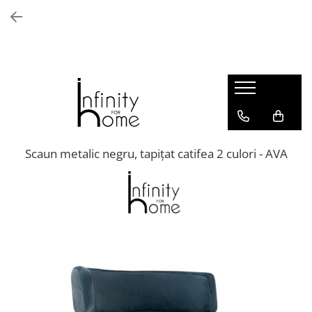
Shop all
Mobila living
Biblioteci și rafturi
Masute auxiliare
Console
Comode living
Scaun metalic negru, tapițat catifea 2 culori - AVA
Covoare living
Fotolii
Taburete și pufi
Masute de cafea
Canapele
Mobila dormitor
Comode dormitor
Covoare dormitor