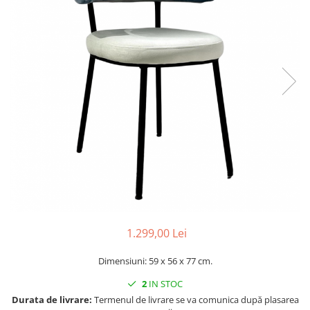
Console dormitor
Fotolii dormitor
Noptiere
Mobila dining
Console extensibile
Scaune
Covoare dining
Mese
Mese HORECA
Scaune de bar / insula
Scaune exterior
Mobila hol
Comode hol
1.299,00 Lei
Cuiere
Dimensiuni: 59 x 56 x 77 cm.
Oglinzi hol
Suport Umbrele
2
IN STOC
Console hol
Durata de livrare:
Termenul de livrare se va comunica după plasarea