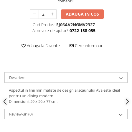
comenzii.
Decoratiuni interioare
Ceasuri
ADAUGA IN COS
Accesorii decorative
Cod Produs:
FJ06AV2NGMV2327
Oglinzi
Ai nevoie de ajutor?
0722 158 055
Rame foto
Ghivece si jardiniere
Adauga la Favorite
Cere informatii
Accesorii pentru servire
Textile pentru casa
Corpuri de iluminat
Home Office
Descriere
Designers' Choice
Aspectul în linii minimaliste de design al scaunului Ava este ideal
pentru un dining modern.
Dimensiuni: 59 x 56 x 77 cm.
Review-uri
(0)