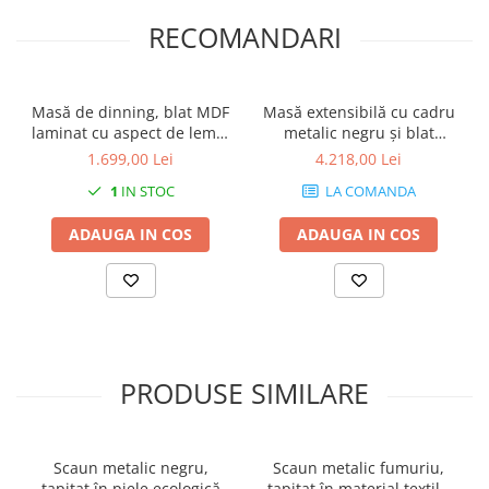
RECOMANDARI
Masă de dinning, blat MDF
Masă extensibilă cu cadru
laminat cu aspect de lemn,
metalic negru și blat
140x80x75 cm - GIANT
laminat - IVAN 90
1.699,00 Lei
4.218,00 Lei
1
IN STOC
LA COMANDA
ADAUGA IN COS
ADAUGA IN COS
PRODUSE SIMILARE
Scaun metalic negru,
Scaun metalic fumuriu,
tapițat în piele ecologică
tapițat în material textil -