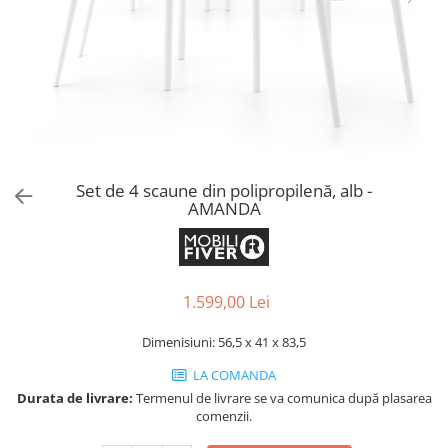
Console dormitor
Fotolii dormitor
Noptiere
Mobila dining
Console extensibile
Scaune
Covoare dining
Set de 4 scaune din polipropilenă, alb -
Mese
AMANDA
Mese HORECA
Scaune de bar / insula
Scaune exterior
Mobila hol
1.599,00 Lei
Comode hol
Dimenisiuni: 56,5 x 41 x 83,5
Cuiere
LA COMANDA
Oglinzi hol
Durata de livrare:
Termenul de livrare se va comunica după plasarea
Suport Umbrele
comenzii.
Console hol