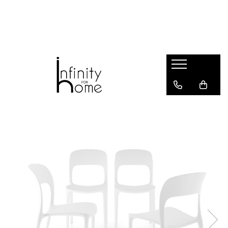
Shop all
Mobila living
Biblioteci și rafturi
Masute auxiliare
Console
Comode living
Covoare living
Fotolii
Taburete și pufi
Masute de cafea
Canapele
Mobila dormitor
Comode dormitor
Covoare dormitor