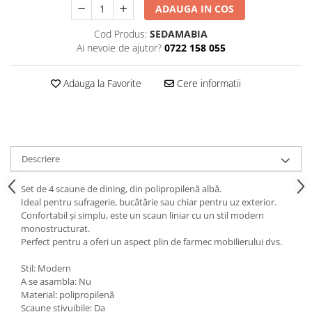
Decoratiuni interioare
ADAUGA IN COS
Ceasuri
Cod Produs:
SEDAMABIA
Ai nevoie de ajutor?
0722 158 055
Accesorii decorative
Oglinzi
Adauga la Favorite
Cere informatii
Rame foto
Ghivece si jardiniere
Accesorii pentru servire
Textile pentru casa
Corpuri de iluminat
Descriere
Home Office
Set de 4 scaune de dining, din polipropilenă albă.
Designers' Choice
Ideal pentru sufragerie, bucătărie sau chiar pentru uz exterior.
Confortabil și simplu, este un scaun liniar cu un stil modern
monostructurat.
Perfect pentru a oferi un aspect plin de farmec mobilierului dvs.
Stil: Modern
A se asambla: Nu
Material: polipropilenă
Scaune stivuibile: Da