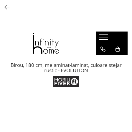
Shop all
Mobila living
Biblioteci și rafturi
Masute auxiliare
Console
Comode living
Birou, 180 cm, melaminat-laminat, culoare stejar
rustic - EVOLUTION
Covoare living
Fotolii
Taburete și pufi
Masute de cafea
Canapele
Mobila dormitor
Comode dormitor
Covoare dormitor