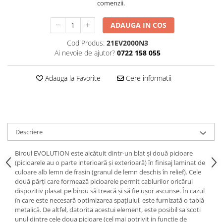
comenzii.
Decoratiuni interioare
Ceasuri
ADAUGA IN COS
Accesorii decorative
Cod Produs:
21EV2000N3
Oglinzi
Ai nevoie de ajutor?
0722 158 055
Rame foto
Ghivece si jardiniere
Adauga la Favorite
Cere informatii
Accesorii pentru servire
Textile pentru casa
Corpuri de iluminat
Home Office
Descriere
Designers' Choice
Biroul EVOLUTION este alcătuit dintr-un blat și două picioare
(picioarele au o parte interioară și exterioară) în finisaj laminat de
culoare alb lemn de frasin (granul de lemn deschis în relief). Cele
două părți care formează picioarele permit cablurilor oricărui
dispozitiv plasat pe birou să treacă și să fie ușor ascunse. În cazul
în care este necesară optimizarea spațiului, este furnizată o tablă
metalică. De altfel, datorita acestui element, este posibil sa scoti
unul dintre cele doua picioare (cel mai potrivit in functie de