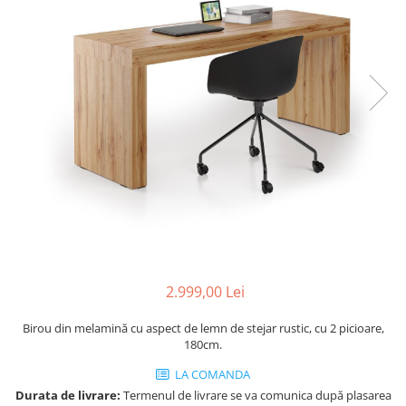
Console dormitor
Fotolii dormitor
Noptiere
Mobila dining
Console extensibile
Scaune
Covoare dining
Mese
Mese HORECA
Scaune de bar / insula
Scaune exterior
Mobila hol
2.999,00 Lei
Comode hol
Cuiere
Birou din melamină cu aspect de lemn de stejar rustic, cu 2 picioare,
180cm.
Oglinzi hol
Suport Umbrele
LA COMANDA
Console hol
Durata de livrare:
Termenul de livrare se va comunica după plasarea