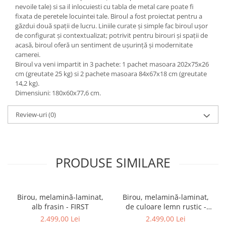
nevoile tale) si sa il inlocuiesti cu tabla de metal care poate fi
fixata de peretele locuintei tale. Biroul a fost proiectat pentru a
găzdui două spații de lucru. Liniile curate și simple fac biroul ușor
de configurat și contextualizat; potrivit pentru birouri și spații de
acasă, biroul oferă un sentiment de ușurință și modernitate
camerei.
Biroul va veni impartit in 3 pachete: 1 pachet masoara 202x75x26
cm (greutate 25 kg) si 2 pachete masoara 84x67x18 cm (greutate
14,2 kg).
Dimensiuni: 180x60x77,6 cm.
Review-uri
(0)
PRODUSE SIMILARE
Birou, melamină-laminat,
Birou, melamină-laminat,
alb frasin - FIRST
de culoare lemn rustic -
FIRST
2.499,00 Lei
2.499,00 Lei