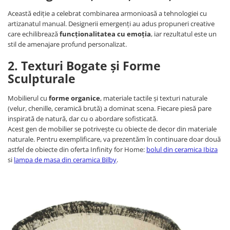
Decoratiuni interioare
Această ediție a celebrat combinarea armonioasă a tehnologiei cu
Ceasuri
artizanatul manual. Designerii emergenți au adus propuneri creative
care echilibrează
funcționalitatea cu emoția
, iar rezultatul este un
Accesorii decorative
stil de amenajare profund personalizat.
Oglinzi
Rame foto
2. Texturi Bogate și Forme
Ghivece si jardiniere
Sculpturale
Accesorii pentru servire
Mobilierul cu
forme organice
, materiale tactile și texturi naturale
Textile pentru casa
(velur, chenille, ceramică brută) a dominat scena. Fiecare piesă pare
Corpuri de iluminat
inspirată de natură, dar cu o abordare sofisticată.
Acest gen de mobilier se potrivește cu obiecte de decor din materiale
Home Office
naturale. Pentru exemplificare, va prezentăm în continuare doar două
Designers' Choice
astfel de obiecte din oferta Infinity for Home:
bolul din ceramica Ibiza
si
lampa de masa din ceramica Bilby
.