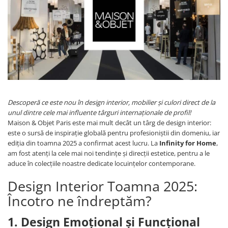
Console dormitor
Fotolii dormitor
Noptiere
Mobila dining
Console extensibile
Scaune
Covoare dining
Mese
Descoperă ce este nou în design interior, mobilier și culori direct de la
Mese HORECA
unul dintre cele mai influente târguri internaționale de profil!
Maison & Objet Paris este mai mult decât un târg de design interior:
Scaune de bar / insula
este o sursă de inspirație globală pentru profesioniștii din domeniu, iar
Scaune exterior
ediția din toamna 2025 a confirmat acest lucru. La
Infinity for Home
,
Mobila hol
am fost atenți la cele mai noi tendințe și direcții estetice, pentru a le
aduce în colecțiile noastre dedicate locuințelor contemporane.
Comode hol
Cuiere
Design Interior Toamna 2025:
Oglinzi hol
Încotro ne îndreptăm?
Suport Umbrele
1. Design Emoțional și Funcțional
Console hol