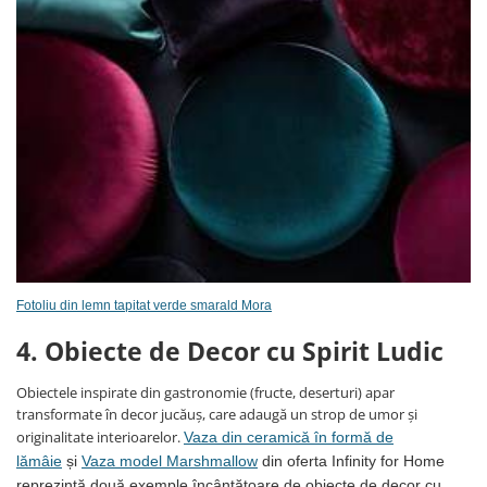
Fotoliu din lemn tapitat verde smarald Mora
4. Obiecte de Decor cu Spirit Ludic
Obiectele inspirate din gastronomie (fructe, deserturi) apar
transformate în decor jucăuș, care adaugă un strop de umor și
originalitate interioarelor.
Vaza din ceramică în formă de
lămâie
și
Vaza model Marshmallow
din oferta Infinity for Home
reprezintă două exemple încântătoare de obiecte de decor cu