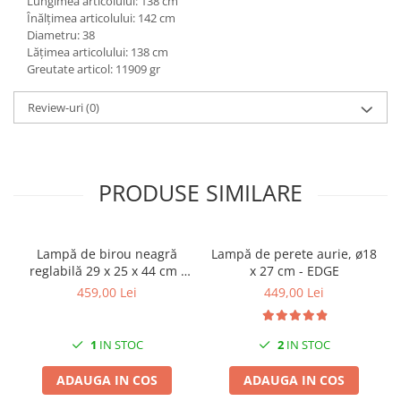
Lungimea articolului: 138 cm
Înălțimea articolului: 142 cm
Diametru: 38
Lățimea articolului: 138 cm
Greutate articol: 11909 gr
Review-uri
(0)
PRODUSE SIMILARE
Lampă de birou neagră
Lampă de perete aurie, ø18
reglabilă 29 x 25 x 44 cm -
x 27 cm - EDGE
SLANT
459,00 Lei
449,00 Lei
1
IN STOC
2
IN STOC
ADAUGA IN COS
ADAUGA IN COS