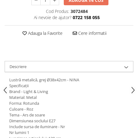
ADAUGA IN COS
Decoratiuni interioare
Cod Produs:
3072484
Ceasuri
Ai nevoie de ajutor?
0722 158 055
Accesorii decorative
Oglinzi
Adauga la Favorite
Cere informatii
Rame foto
Ghivece si jardiniere
Accesorii pentru servire
Textile pentru casa
Descriere
Corpuri de iluminat
Home Office
Lustră metalică, grej Ø38x42cm - NINA
Specificații
Designers' Choice
Brand - Light & Living
Material: Metal
Forma: Rotunda
Culoare - Roz
Tema - Ars de soare
Dimensiunea soclului E27
Include sursa de iluminare - Nr
Nr lumini 1