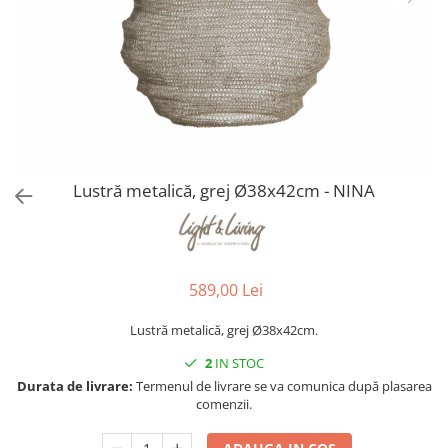
Console dormitor
Fotolii dormitor
Noptiere
Mobila dining
Console extensibile
Scaune
Covoare dining
Lustră metalică, grej Ø38x42cm - NINA
Mese
Mese HORECA
Scaune de bar / insula
Scaune exterior
589,00 Lei
Mobila hol
Comode hol
Lustră metalică, grej Ø38x42cm.
Cuiere
2
IN STOC
Oglinzi hol
Durata de livrare:
Termenul de livrare se va comunica după plasarea
comenzii.
Suport Umbrele
Console hol