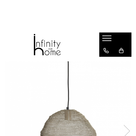
Shop all
Mobila living
Biblioteci și rafturi
Masute auxiliare
Console
Comode living
Covoare living
Fotolii
Taburete și pufi
Masute de cafea
Canapele
Mobila dormitor
Comode dormitor
Covoare dormitor