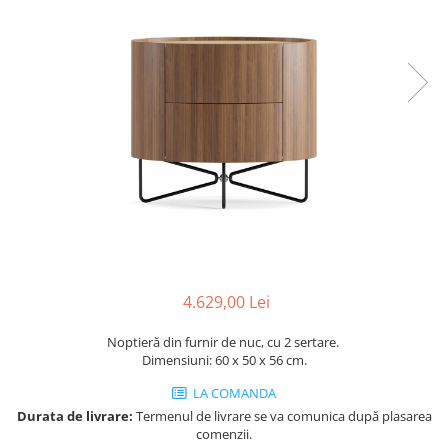
Console dormitor
Fotolii dormitor
Noptiere
Mobila dining
Console extensibile
Scaune
Covoare dining
Mese
Mese HORECA
Scaune de bar / insula
Scaune exterior
Mobila hol
4.629,00 Lei
Comode hol
Noptieră din furnir de nuc, cu 2 sertare.
Cuiere
Dimensiuni: 60 x 50 x 56 cm.
Oglinzi hol
LA COMANDA
Suport Umbrele
Durata de livrare:
Termenul de livrare se va comunica după plasarea
Console hol
comenzii.