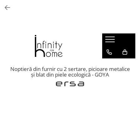
Shop all
Mobila living
Biblioteci și rafturi
Masute auxiliare
Console
Comode living
Noptieră din furnir cu 2 sertare, picioare metalice
și blat din piele ecologică - GOYA
Covoare living
Fotolii
Taburete și pufi
Masute de cafea
Canapele
Mobila dormitor
Comode dormitor
Covoare dormitor