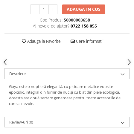
Decoratiuni interioare
ADAUGA IN COS
Ceasuri
Cod Produs:
50000003658
Accesorii decorative
Ai nevoie de ajutor?
0722 158 055
Oglinzi
Rame foto
Adauga la Favorite
Cere informatii
Ghivece si jardiniere
Accesorii pentru servire
Textile pentru casa
Corpuri de iluminat
Descriere
Home Office
Designers' Choice
Goya este o noptieră elegantă, cu picioare metalice vopsite
epoxidic, integral din furnir de nuc și cu blat din piele ecologică.
Aceasta are două sertare generoase pentru toate accesoriile de
care ai nevoie.
Review-uri
(0)