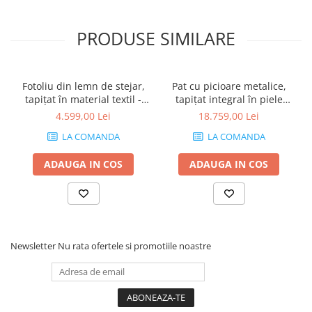
PRODUSE SIMILARE
Fotoliu din lemn de stejar,
Pat cu picioare metalice,
tapițat în material textil -
tapițat integral în piele
AURA
naturală bej, 160 x 200 cm -
4.599,00 Lei
18.759,00 Lei
CREDO
LA COMANDA
LA COMANDA
ADAUGA IN COS
ADAUGA IN COS
Newsletter
Nu rata ofertele si promotiile noastre