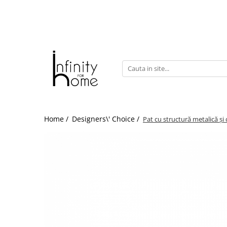
Shop all
Mobila living
Biblioteci și rafturi
Masute auxiliare
Console
Comode living
Home /
Designers\' Choice /
Pat cu structură metalică și
Covoare living
Fotolii
Taburete și pufi
Masute de cafea
Canapele
Mobila dormitor
Comode dormitor
Covoare dormitor