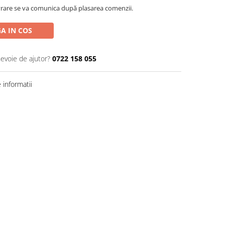
rare se va comunica după plasarea comenzii.
A IN COS
nevoie de ajutor?
0722 158 055
informatii