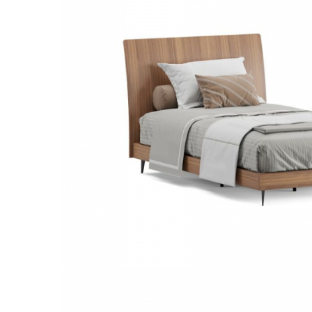
Console dormitor
Fotolii dormitor
Noptiere
Mobila dining
Console extensibile
Scaune
Covoare dining
Mese
Mese HORECA
Scaune de bar / insula
Scaune exterior
Mobila hol
Comode hol
Cuiere
Oglinzi hol
Suport Umbrele
Console hol