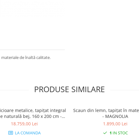
 materiale de înaltă calitate.
PRODUSE SIMILARE
icioare metalice, tapițat integral
Scaun din lemn, tapițat în mater
le naturală bej, 160 x 200 cm -
- MAGNOLIA
CREDO
18.759,00 Lei
1.899,00 Lei
LA COMANDA
1
IN STOC