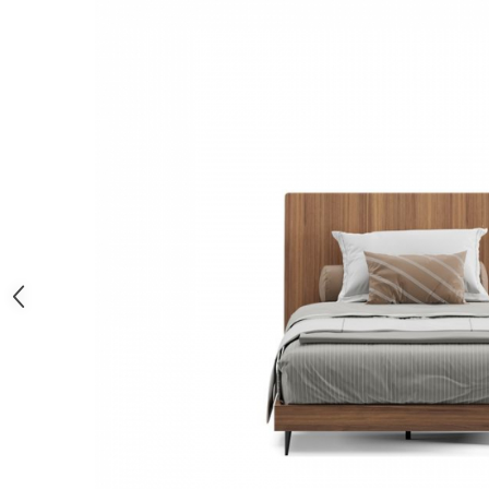
Decoratiuni interioare
Ceasuri
Accesorii decorative
Oglinzi
Rame foto
Ghivece si jardiniere
Accesorii pentru servire
Textile pentru casa
Corpuri de iluminat
Home Office
Designers' Choice