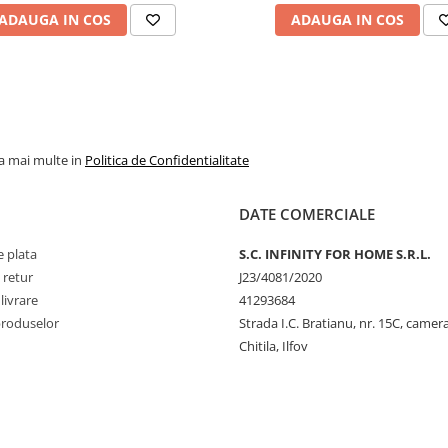
ADAUGA IN COS
ADAUGA IN COS
la mai multe in
Politica de Confidentialitate
DATE COMERCIALE
 plata
S.C. INFINITY FOR HOME S.R.L.
 retur
J23/4081/2020
livrare
41293684
produselor
Strada I.C. Bratianu, nr. 15C, camer
Chitila, Ilfov