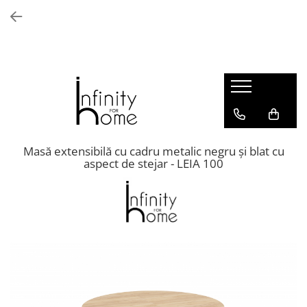
Shop all
Mobila living
Biblioteci și rafturi
Masute auxiliare
Console
Comode living
Masă extensibilă cu cadru metalic negru și blat cu
aspect de stejar - LEIA 100
Covoare living
Fotolii
Taburete și pufi
Masute de cafea
Canapele
Mobila dormitor
Comode dormitor
Covoare dormitor