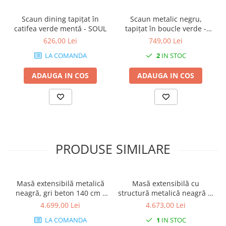
Scaun dining tapițat în
Scaun metalic negru,
catifea verde mentă - SOUL
tapițat în boucle verde -
SOUL
626,00 Lei
749,00 Lei
LA COMANDA
2
IN STOC
ADAUGA IN COS
ADAUGA IN COS
PRODUSE SIMILARE
Masă extensibilă metalică
Masă extensibilă cu
neagră, gri beton 140 cm -
structură metalică neagră și
EMMA
blat gri beton - HORTEN
4.699,00 Lei
4.673,00 Lei
LA COMANDA
1
IN STOC