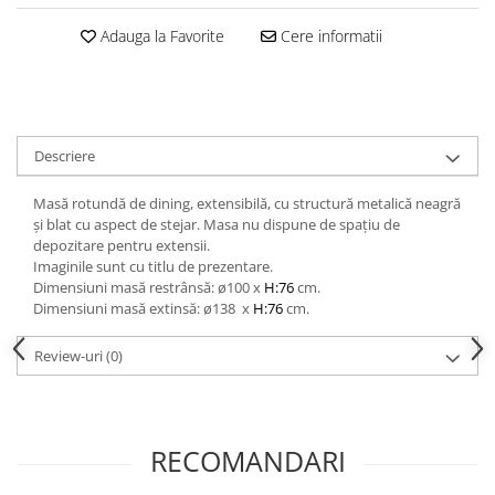
Decoratiuni interioare
Adauga la Favorite
Cere informatii
Ceasuri
Accesorii decorative
Oglinzi
Rame foto
Descriere
Ghivece si jardiniere
Accesorii pentru servire
Masă rotundă de dining, extensibilă, cu structură metalică neagră
Textile pentru casa
și blat cu aspect de stejar. Masa nu dispune de spațiu de
depozitare pentru extensii.
Corpuri de iluminat
Imaginile sunt cu titlu de prezentare.
Home Office
Dimensiuni masă restrânsă: ø100 x
H:76
cm.
Dimensiuni masă extinsă: ø138 x
H:76
cm.
Designers' Choice
Review-uri
(0)
RECOMANDARI