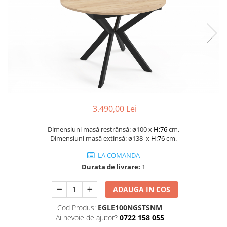
Console dormitor
Fotolii dormitor
Noptiere
Mobila dining
Console extensibile
Scaune
Covoare dining
Mese
3.490,00 Lei
Mese HORECA
Scaune de bar / insula
Dimensiuni masă restrânsă: ø100 x
H:76
cm.
Scaune exterior
Dimensiuni masă extinsă: ø138 x
H:76
cm.
Mobila hol
LA COMANDA
Comode hol
Durata de livrare:
1
Cuiere
ADAUGA IN COS
Oglinzi hol
Suport Umbrele
Cod Produs:
EGLE100NGSTSNM
Ai nevoie de ajutor?
0722 158 055
Console hol