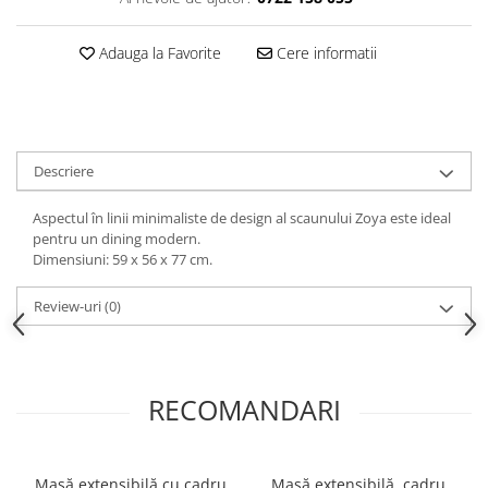
Decoratiuni interioare
Ceasuri
Adauga la Favorite
Cere informatii
Accesorii decorative
Oglinzi
Rame foto
Ghivece si jardiniere
Descriere
Accesorii pentru servire
Textile pentru casa
Aspectul în linii minimaliste de design al scaunului Zoya este ideal
pentru un dining modern.
Corpuri de iluminat
Dimensiuni: 59 x 56 x 77 cm.
Home Office
Review-uri
(0)
Designers' Choice
RECOMANDARI
Masă extensibilă cu cadru
Masă extensibilă, cadru