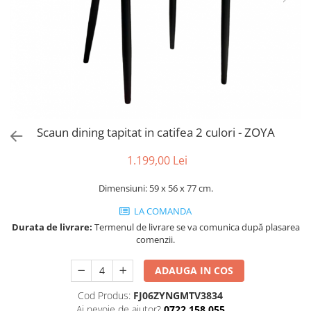
Console dormitor
Fotolii dormitor
Noptiere
Mobila dining
Console extensibile
Scaune
Covoare dining
Scaun dining tapitat in catifea 2 culori - ZOYA
Mese
Mese HORECA
1.199,00 Lei
Scaune de bar / insula
Dimensiuni: 59 x 56 x 77 cm.
Scaune exterior
Mobila hol
LA COMANDA
Durata de livrare:
Termenul de livrare se va comunica după plasarea
Comode hol
comenzii.
Cuiere
Oglinzi hol
ADAUGA IN COS
Suport Umbrele
Cod Produs:
FJ06ZYNGMTV3834
Console hol
Ai nevoie de ajutor?
0722 158 055