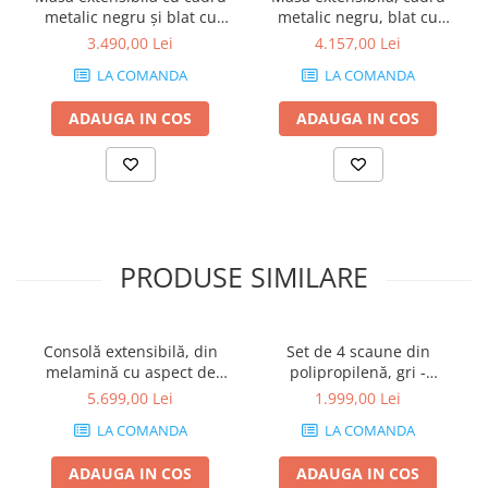
metalic negru și blat cu
metalic negru, blat cu
aspect de stejar - LEIA 100
aspect de stejar - EDDER
3.490,00 Lei
4.157,00 Lei
100
LA COMANDA
LA COMANDA
ADAUGA IN COS
ADAUGA IN COS
PRODUSE SIMILARE
Consolă extensibilă, din
Set de 4 scaune din
melamină cu aspect de
polipropilenă, gri -
frasin alb - ANGELICA
AMANDA
5.699,00 Lei
1.999,00 Lei
LA COMANDA
LA COMANDA
ADAUGA IN COS
ADAUGA IN COS