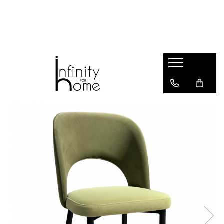
Shop all
Mobila living
Biblioteci și rafturi
Masute auxiliare
Console
Comode living
Covoare living
Fotolii
Taburete și pufi
Masute de cafea
Canapele
Mobila dormitor
Comode dormitor
Covoare dormitor