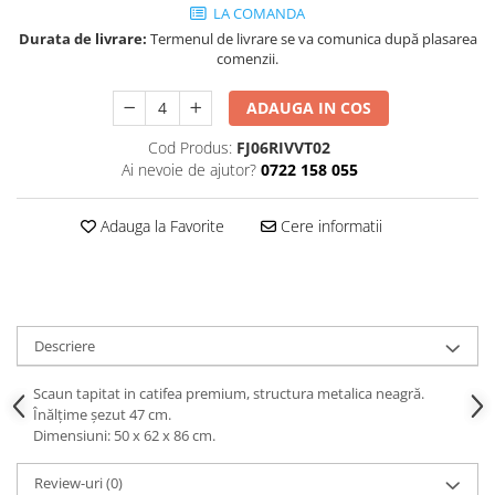
Decoratiuni interioare
LA COMANDA
Durata de livrare:
Termenul de livrare se va comunica după plasarea
Ceasuri
comenzii.
Accesorii decorative
Oglinzi
ADAUGA IN COS
Rame foto
Cod Produs:
FJ06RIVVT02
Ghivece si jardiniere
Ai nevoie de ajutor?
0722 158 055
Accesorii pentru servire
Textile pentru casa
Adauga la Favorite
Cere informatii
Corpuri de iluminat
Home Office
Designers' Choice
Descriere
Scaun tapitat in catifea premium, structura metalica neagră.
Înălțime șezut 47 cm.
Dimensiuni: 50 x 62 x 86 cm.
Review-uri
(0)