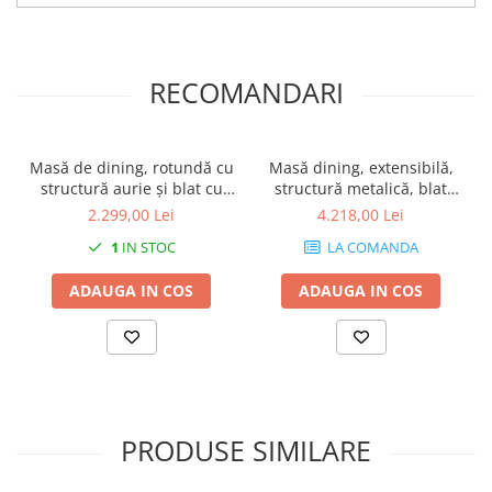
RECOMANDARI
Masă de dining, rotundă cu
Masă dining, extensibilă,
structură aurie și blat cu
structură metalică, blat
aspect de marmură - TIAGO
laminat - IVAN 100
2.299,00 Lei
4.218,00 Lei
1
IN STOC
LA COMANDA
ADAUGA IN COS
ADAUGA IN COS
PRODUSE SIMILARE