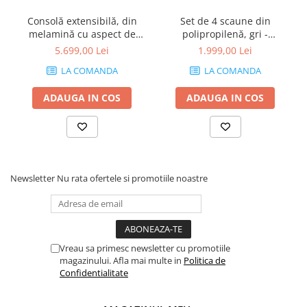
Consolă extensibilă, din
Set de 4 scaune din
melamină cu aspect de
polipropilenă, gri -
frasin alb - ANGELICA
AMANDA
5.699,00 Lei
1.999,00 Lei
LA COMANDA
LA COMANDA
ADAUGA IN COS
ADAUGA IN COS
Newsletter
Nu rata ofertele si promotiile noastre
Vreau sa primesc newsletter cu promotiile
magazinului. Afla mai multe in
Politica de
Confidentialitate