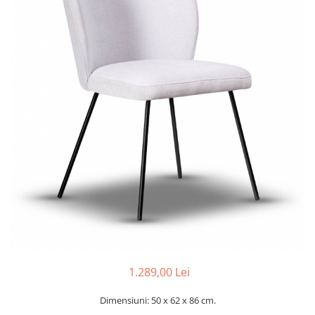
Console dormitor
Fotolii dormitor
Noptiere
Mobila dining
Console extensibile
Scaune
Covoare dining
Mese
Mese HORECA
Scaune de bar / insula
Scaune exterior
Mobila hol
Comode hol
Cuiere
Oglinzi hol
1.289,00 Lei
Suport Umbrele
Dimensiuni: 50 x 62 x 86 cm.
Console hol