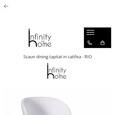
Shop all
Mobila living
Biblioteci și rafturi
Masute auxiliare
Console
Comode living
Scaun dining tapitat in catifea - RIO
Covoare living
Fotolii
Taburete și pufi
Masute de cafea
Canapele
Mobila dormitor
Comode dormitor
Covoare dormitor