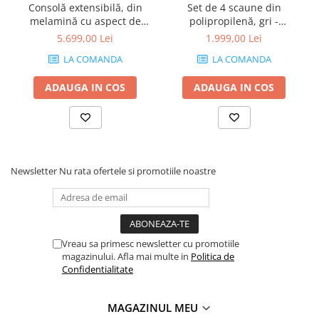
Consolă extensibilă, din
Set de 4 scaune din
melamină cu aspect de
polipropilenă, gri -
frasin alb - ANGELICA
AMANDA
5.699,00 Lei
1.999,00 Lei
LA COMANDA
LA COMANDA
ADAUGA IN COS
ADAUGA IN COS
Newsletter
Nu rata ofertele si promotiile noastre
Vreau sa primesc newsletter cu promotiile
magazinului. Afla mai multe in
Politica de
Confidentialitate
MAGAZINUL MEU