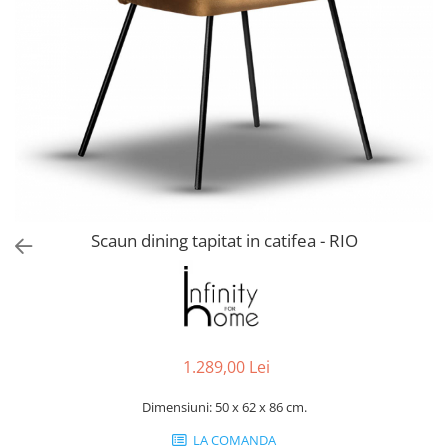
Console dormitor
Fotolii dormitor
Noptiere
Mobila dining
Console extensibile
Scaune
Covoare dining
Mese
Mese HORECA
Scaun dining tapitat in catifea - RIO
Scaune de bar / insula
Scaune exterior
Mobila hol
Comode hol
Cuiere
1.289,00 Lei
Oglinzi hol
Suport Umbrele
Dimensiuni: 50 x 62 x 86 cm.
Console hol
LA COMANDA