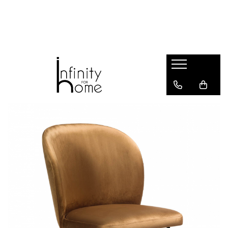
Shop all
Mobila living
Biblioteci și rafturi
Masute auxiliare
Console
Comode living
Covoare living
Fotolii
Taburete și pufi
Masute de cafea
Canapele
Mobila dormitor
Comode dormitor
Covoare dormitor