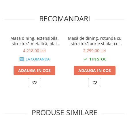
RECOMANDARI
Masă dining, extensibilă,
Masă de dining, rotundă cu
structură metalică, blat
structură aurie și blat cu
laminat - IVAN 100
aspect de marmură - TIAGO
4.218,00 Lei
2.299,00 Lei
LA COMANDA
1
IN STOC
ADAUGA IN COS
ADAUGA IN COS
PRODUSE SIMILARE