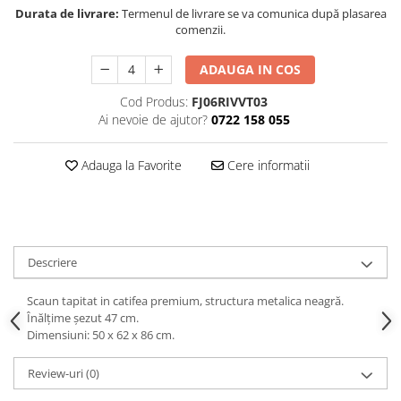
Decoratiuni interioare
Durata de livrare:
Termenul de livrare se va comunica după plasarea
comenzii.
Ceasuri
Accesorii decorative
ADAUGA IN COS
Oglinzi
Cod Produs:
FJ06RIVVT03
Rame foto
Ai nevoie de ajutor?
0722 158 055
Ghivece si jardiniere
Accesorii pentru servire
Adauga la Favorite
Cere informatii
Textile pentru casa
Corpuri de iluminat
Home Office
Designers' Choice
Descriere
Scaun tapitat in catifea premium, structura metalica neagră.
Înălțime șezut 47 cm.
Dimensiuni: 50 x 62 x 86 cm.
Review-uri
(0)