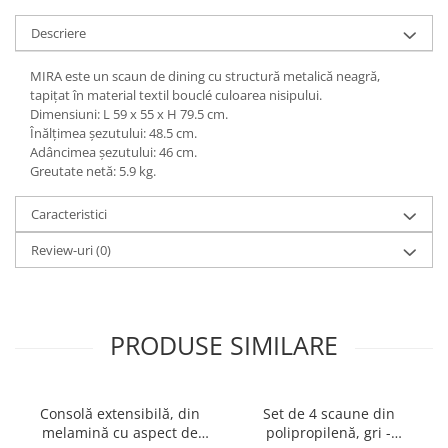
Descriere
MIRA este un scaun de dining cu structură metalică neagră,
tapițat în material textil bouclé culoarea nisipului.
Dimensiuni: L 59 x 55 x H 79.5 cm.
Înălțimea șezutului: 48.5 cm.
Adâncimea șezutului: 46 cm.
Greutate netă: 5.9 kg.
Caracteristici
Review-uri
(0)
PRODUSE SIMILARE
Consolă extensibilă, din
Set de 4 scaune din
melamină cu aspect de
polipropilenă, gri -