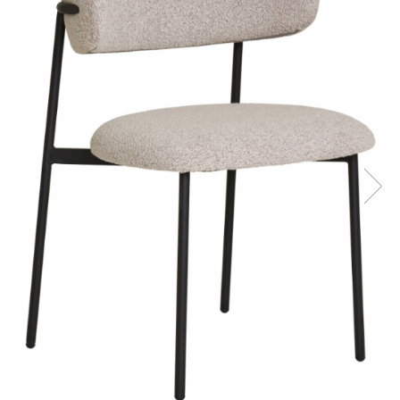
Console dormitor
Fotolii dormitor
Noptiere
Mobila dining
Console extensibile
Scaune
Covoare dining
Mese
Mese HORECA
Scaune de bar / insula
Scaune exterior
Mobila hol
Comode hol
Cuiere
Oglinzi hol
Suport Umbrele
Console hol