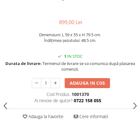
Decoratiuni interioare
Ceasuri
Accesorii decorative
899,00 Lei
Oglinzi
Dimensiuni: L 59 x 55 x H 79.5 cm.
Rame foto
Înălțimea șezutului: 48.5 cm.
Ghivece si jardiniere
Accesorii pentru servire
1
IN STOC
Textile pentru casa
Durata de livrare:
Termenul de livrare se va comunica după plasarea
comenzii.
Corpuri de iluminat
Home Office
ADAUGA IN COS
Designers' Choice
Cod Produs:
1001370
Ai nevoie de ajutor?
0722 158 055
Adauga la Favorite
Cere informatii