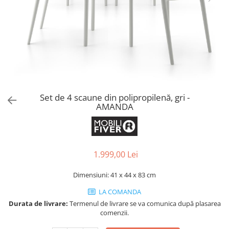
Console dormitor
Fotolii dormitor
Noptiere
Mobila dining
Console extensibile
Scaune
Covoare dining
Set de 4 scaune din polipropilenă, gri -
Mese
AMANDA
Mese HORECA
Scaune de bar / insula
Scaune exterior
Mobila hol
1.999,00 Lei
Comode hol
Dimensiuni: 41 x 44 x 83 cm
Cuiere
LA COMANDA
Oglinzi hol
Durata de livrare:
Termenul de livrare se va comunica după plasarea
Suport Umbrele
comenzii.
Console hol