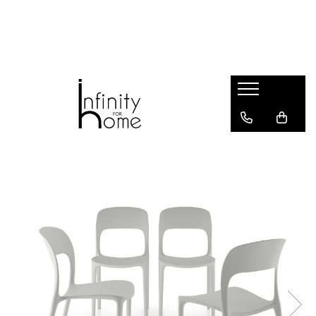
Shop all
Mobila living
Biblioteci și rafturi
Masute auxiliare
Console
Comode living
Covoare living
Fotolii
Taburete și pufi
Masute de cafea
Canapele
Mobila dormitor
Comode dormitor
Covoare dormitor