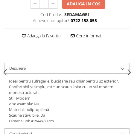
Decoratiuni interioare
ADAUGA IN COS
Ceasuri
Cod Produs:
SEDAMAGRI
Ai nevoie de ajutor?
0722 158 055
Accesorii decorative
Oglinzi
Adauga la Favorite
Cere informatii
Rame foto
Ghivece si jardiniere
Accesorii pentru servire
Textile pentru casa
Corpuri de iluminat
Descriere
Home Office
Ideal pentru sufragerie, bucătărie sau chiar pentru uz exterior.
Designers' Choice
Confortabil și simplu, este un scaun liniar cu un stil modern
monostructurat.
Stil: Modern
A se asambla: Nu
Material: polipropilenă
Scaune stivuibile: Da
Dimensiuni: 41x44x80 cm
Caracteristici