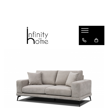
Shop all
Mobila living
Biblioteci și rafturi
Masute auxiliare
Console
Comode living
Covoare living
Fotolii
Taburete și pufi
Masute de cafea
Canapele
Mobila dormitor
Comode dormitor
Covoare dormitor