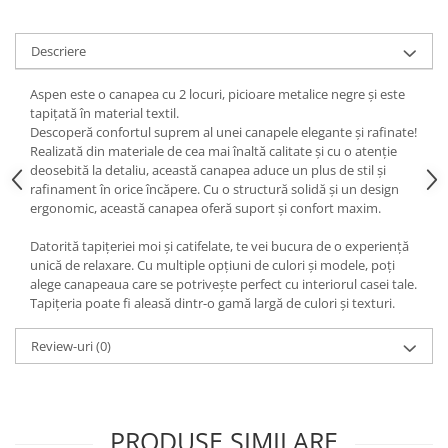
Decoratiuni interioare
Ceasuri
Descriere
Accesorii decorative
Oglinzi
Aspen este o canapea cu 2 locuri, picioare metalice negre și este
tapițată în material textil.
Rame foto
Descoperă confortul suprem al unei canapele elegante și rafinate!
Ghivece si jardiniere
Realizată din materiale de cea mai înaltă calitate și cu o atenție
deosebită la detaliu, această canapea aduce un plus de stil și
Accesorii pentru servire
rafinament în orice încăpere. Cu o structură solidă și un design
Textile pentru casa
ergonomic, această canapea oferă suport și confort maxim.
Corpuri de iluminat
Datorită tapițeriei moi și catifelate, te vei bucura de o experiență
Home Office
unică de relaxare. Cu multiple opțiuni de culori și modele, poți
alege canapeaua care se potrivește perfect cu interiorul casei tale.
Designers' Choice
Tapițeria poate fi aleasă dintr-o gamă largă de culori și texturi.
Review-uri
(0)
PRODUSE SIMILARE