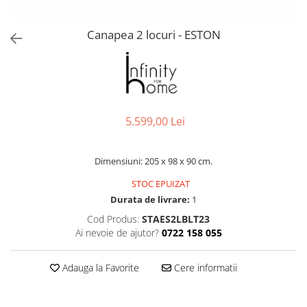
Console dormitor
Fotolii dormitor
Canapea 2 locuri - ESTON
Noptiere
Mobila dining
Console extensibile
Scaune
Covoare dining
5.599,00 Lei
Mese
Mese HORECA
Dimensiuni: 205 x 98 x 90 cm.
Scaune de bar / insula
STOC EPUIZAT
Scaune exterior
Durata de livrare:
1
Mobila hol
Cod Produs:
STAES2LBLT23
Comode hol
Ai nevoie de ajutor?
0722 158 055
Cuiere
Oglinzi hol
Adauga la Favorite
Cere informatii
Suport Umbrele
Console hol