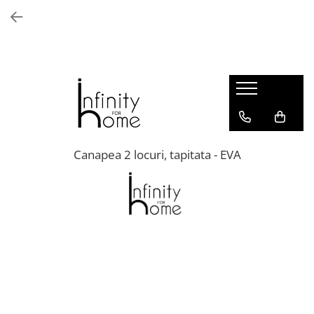
Shop all
Mobila living
Biblioteci și rafturi
Masute auxiliare
Console
Comode living
Canapea 2 locuri, tapitata - EVA
Covoare living
Fotolii
Taburete și pufi
Masute de cafea
Canapele
Mobila dormitor
Comode dormitor
Covoare dormitor