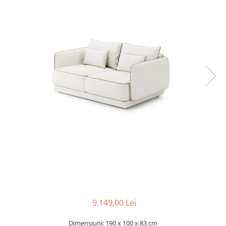
Console dormitor
Fotolii dormitor
Noptiere
Mobila dining
Console extensibile
Scaune
Covoare dining
Mese
Mese HORECA
Scaune de bar / insula
Scaune exterior
Mobila hol
Comode hol
Cuiere
Oglinzi hol
9.149,00 Lei
Suport Umbrele
Console hol
Dimensiuni: 190 x 100 x 83 cm