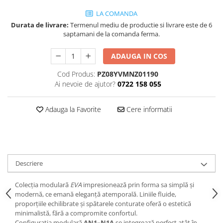
Decoratiuni interioare
LA COMANDA
Ceasuri
Durata de livrare:
Termenul mediu de productie si livrare este de 6
Accesorii decorative
saptamani de la comanda ferma.
Oglinzi
ADAUGA IN COS
Rame foto
Ghivece si jardiniere
Cod Produs:
PZ08YVMNZ01190
Ai nevoie de ajutor?
0722 158 055
Accesorii pentru servire
Textile pentru casa
Adauga la Favorite
Cere informatii
Corpuri de iluminat
Home Office
Designers' Choice
Descriere
Colecția modulară
EVA
impresionează prin forma sa simplă și
modernă, ce emană eleganță atemporală. Liniile fluide,
proporțiile echilibrate și spătarele conturate oferă o estetică
minimalistă, fără a compromite confortul.
Configurația modulară
AN1–N1A
se integrează perfect atât în