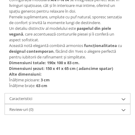
livinguri spațioase, cât și în interioare mai intime, oferind un
spațiu generos pentru relaxare în doi.
Pernele suplimentare, umplute cu puf natural, sporesc senzația
de confort și invită la momente lungi de destindere.
Un detaliu distinctiv al modelului este
paspelul din piele
vegană
, care accentuează contururile piesei și îi conferă un
aspect sofisticat.
Această notă elegantă combină armonios
funcționalitatea
cu
designul contemporan
, făcând din Yves o alegere perfectă
pentru iubitorii de rafinament și simplitate.
Dimensiuni totale: 190x 100 x 83 cm.
Dimensiuni șezut: 150 x 41 x 65 cm ( adancime spatar)
Alte dimensiuni:
Înălțime picioare:
3 cm
Înălțime brațe:
63 cm
Caracteristici
Review-uri
(0)