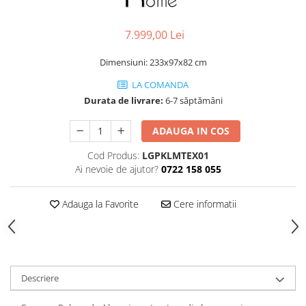
Decoratiuni interioare
Ceasuri
7.999,00 Lei
Accesorii decorative
Dimensiuni: 233x97x82 cm
Oglinzi
Rame foto
LA COMANDA
Ghivece si jardiniere
Durata de livrare:
6-7 săptămâni
Accesorii pentru servire
ADAUGA IN COS
Textile pentru casa
Corpuri de iluminat
Cod Produs:
LGPKLMTEX01
Ai nevoie de ajutor?
0722 158 055
Home Office
Designers' Choice
Adauga la Favorite
Cere informatii
Descriere