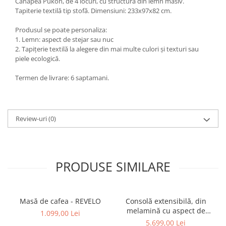
Canapea Pukon, de 4 locuri, cu structura din lemn masiv.
Tapiterie textilă tip stofă. Dimensiuni: 233x97x82 cm.
Produsul se poate personaliza:
1. Lemn: aspect de stejar sau nuc
2. Tapițerie textilă la alegere din mai multe culori și texturi sau
piele ecologică.
Termen de livrare: 6 saptamani.
Review-uri
(0)
PRODUSE SIMILARE
Masă de cafea - REVELO
Consolă extensibilă, din
melamină cu aspect de
1.099,00 Lei
frasin alb - ANGELICA
5.699,00 Lei