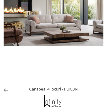
Console dormitor
Fotolii dormitor
Noptiere
Mobila dining
Console extensibile
Scaune
Covoare dining
Mese
Mese HORECA
Scaune de bar / insula
Scaune exterior
Mobila hol
Comode hol
Cuiere
Canapea, 4 locuri - PUKON
Oglinzi hol
Suport Umbrele
Console hol