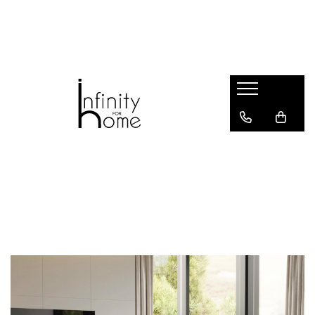
Shop all
Mobila living
Biblioteci și rafturi
Masute auxiliare
Console
Comode living
Covoare living
Fotolii
Taburete și pufi
Masute de cafea
Canapele
Mobila dormitor
Comode dormitor
Covoare dormitor