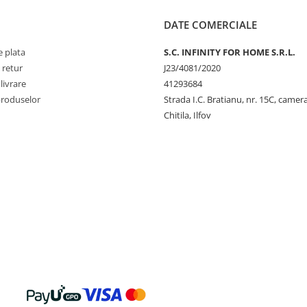
DATE COMERCIALE
 plata
S.C. INFINITY FOR HOME S.R.L.
 retur
J23/4081/2020
livrare
41293684
produselor
Strada I.C. Bratianu, nr. 15C, camer
Chitila, Ilfov