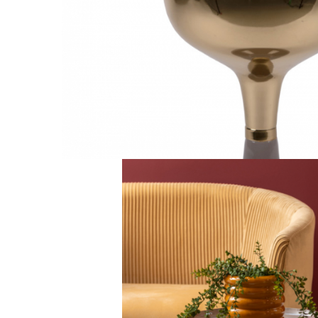
Decoratiuni interioare
Ceasuri
Accesorii decorative
Oglinzi
Rame foto
Ghivece si jardiniere
Accesorii pentru servire
Textile pentru casa
Corpuri de iluminat
Home Office
Designers' Choice