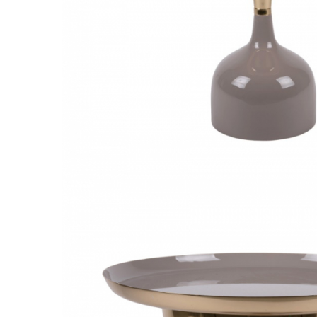
Console dormitor
Fotolii dormitor
Noptiere
Mobila dining
Console extensibile
Scaune
Covoare dining
Mese
Mese HORECA
Scaune de bar / insula
Scaune exterior
Mobila hol
Comode hol
Cuiere
Oglinzi hol
Suport Umbrele
Console hol