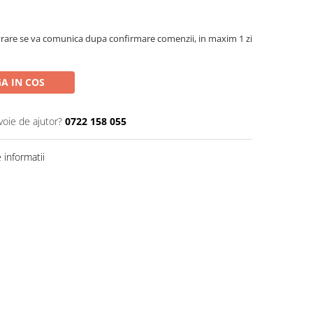
rare se va comunica dupa confirmare comenzii, in maxim 1 zi
A IN COS
voie de ajutor?
0722 158 055
informatii