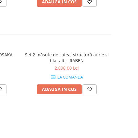
ADAUGA IN COS
AD
ă de cafea, ø70x45 cm - OSAKA
Set 2 măsuțe de cafea, structură aurie și
Măsuță de 
blat alb - RABEN
2.898,00 Lei
LA COMANDA
ADAUGA IN COS
AD