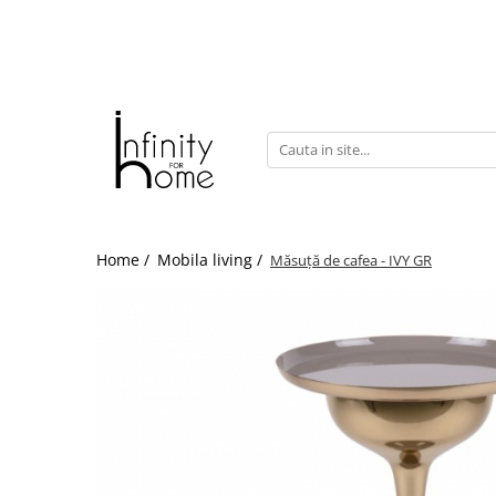
Shop all
Mobila living
Biblioteci și rafturi
Masute auxiliare
Console
Comode living
Home /
Mobila living /
Măsuță de cafea - IVY GR
Covoare living
Fotolii
Taburete și pufi
Masute de cafea
Canapele
Mobila dormitor
Comode dormitor
Covoare dormitor