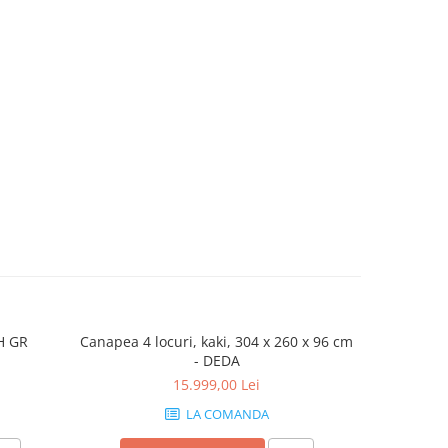
H GR
Canapea 4 locuri, kaki, 304 x 260 x 96 cm
Canapea 3 
- DEDA
15.999,00 Lei
LA COMANDA