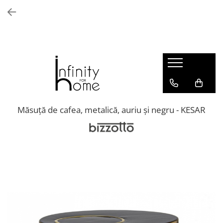
Shop all
Mobila living
Biblioteci și rafturi
Masute auxiliare
Console
Comode living
Măsuță de cafea, metalică, auriu și negru - KESAR
Covoare living
Fotolii
Taburete și pufi
Masute de cafea
Canapele
Mobila dormitor
Comode dormitor
Covoare dormitor