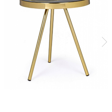
Console dormitor
Fotolii dormitor
Noptiere
Mobila dining
Console extensibile
Scaune
Covoare dining
Mese
Mese HORECA
Scaune de bar / insula
Scaune exterior
Mobila hol
Comode hol
Cuiere
Oglinzi hol
Suport Umbrele
Console hol