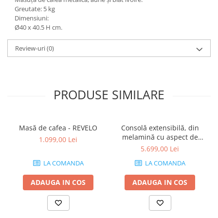
Greutate: 5 kg
Dimensiuni:
Ø40 x 40.5 H cm.
Review-uri
(0)
PRODUSE SIMILARE
Masă de cafea - REVELO
Consolă extensibilă, din
melamină cu aspect de
1.099,00 Lei
frasin alb - ANGELICA
5.699,00 Lei
LA COMANDA
LA COMANDA
ADAUGA IN COS
ADAUGA IN COS