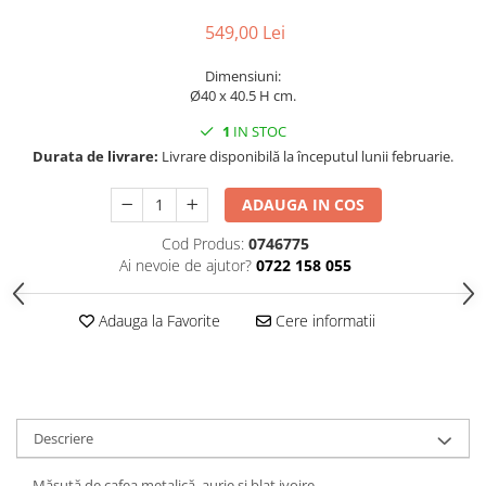
Decoratiuni interioare
549,00 Lei
Ceasuri
Accesorii decorative
Dimensiuni:
Ø40 x 40.5 H cm.
Oglinzi
Rame foto
1
IN STOC
Durata de livrare:
Livrare disponibilă la începutul lunii februarie.
Ghivece si jardiniere
Accesorii pentru servire
ADAUGA IN COS
Textile pentru casa
Corpuri de iluminat
Cod Produs:
0746775
Ai nevoie de ajutor?
0722 158 055
Home Office
Designers' Choice
Adauga la Favorite
Cere informatii
Descriere
Măsuță de cafea metalică, aurie și blat ivoire.