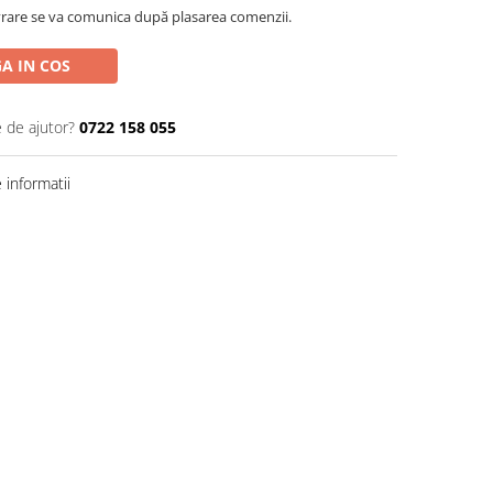
rare se va comunica după plasarea comenzii.
A IN COS
e de ajutor?
0722 158 055
informatii