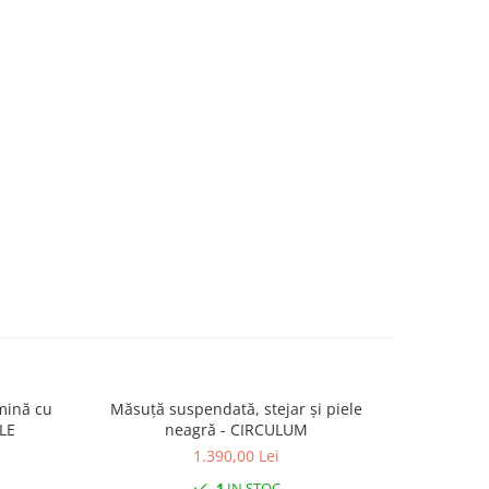
mină cu
Măsuță suspendată, stejar și piele
Covor mult
LE
neagră - CIRCULUM
1.390,00 Lei
1
IN STOC