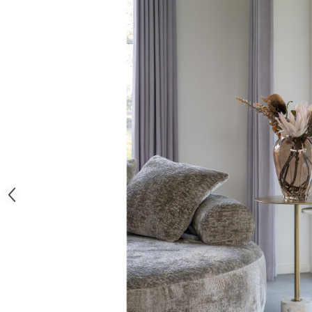
Decoratiuni interioare
Ceasuri
Accesorii decorative
Oglinzi
Rame foto
Ghivece si jardiniere
Accesorii pentru servire
Textile pentru casa
Corpuri de iluminat
Home Office
Designers' Choice