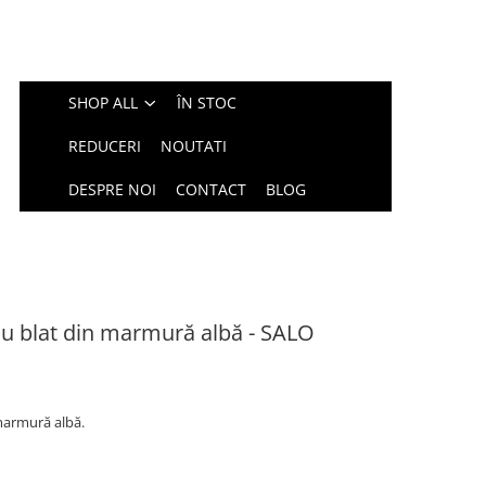
SHOP ALL
ÎN STOC
REDUCERI
NOUTATI
DESPRE NOI
CONTACT
BLOG
cu blat din marmură albă - SALO
 marmură albă.