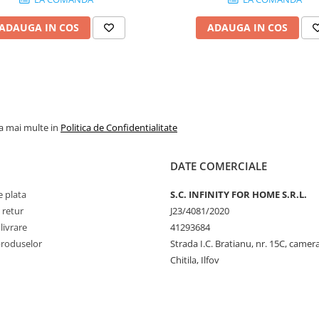
ADAUGA IN COS
ADAUGA IN COS
la mai multe in
Politica de Confidentialitate
DATE COMERCIALE
 plata
S.C. INFINITY FOR HOME S.R.L.
 retur
J23/4081/2020
livrare
41293684
produselor
Strada I.C. Bratianu, nr. 15C, camer
Chitila, Ilfov