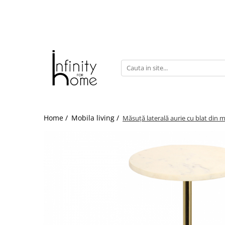
Shop all
Mobila living
Biblioteci și rafturi
Masute auxiliare
Console
Comode living
Home /
Mobila living /
Măsuță laterală aurie cu blat din
Covoare living
Fotolii
Taburete și pufi
Masute de cafea
Canapele
Mobila dormitor
Comode dormitor
Covoare dormitor