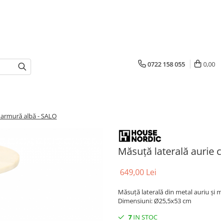
0722 158 055
0,00
 marmură albă - SALO
Măsuță laterală aurie 
649,00 Lei
Măsuță laterală din metal auriu și
Dimensiuni: Ø25,5x53 cm
7
IN STOC