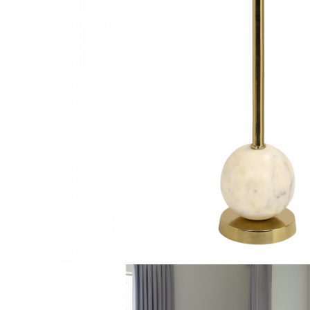
Console dormitor
Fotolii dormitor
Noptiere
Mobila dining
Console extensibile
Scaune
Covoare dining
Mese
Mese HORECA
Scaune de bar / insula
Scaune exterior
Mobila hol
Comode hol
Cuiere
Oglinzi hol
Suport Umbrele
Console hol