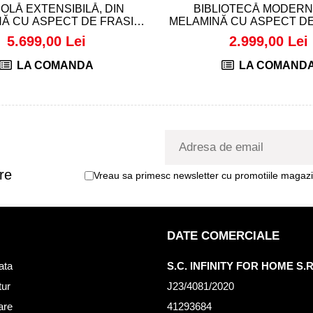
OLĂ EXTENSIBILĂ, DIN
BIBLIOTECĂ MODERN
Ă CU ASPECT DE FRASIN
MELAMINĂ CU ASPECT DE
ALB - ANGELICA
RACHELE
5.699,00 Lei
2.999,00 Lei
LA COMANDA
LA COMAND
re
Vreau sa primesc newsletter cu promotiile magazin
DATE COMERCIALE
ata
S.C. INFINITY FOR HOME S.R
tur
J23/4081/2020
rare
41293684