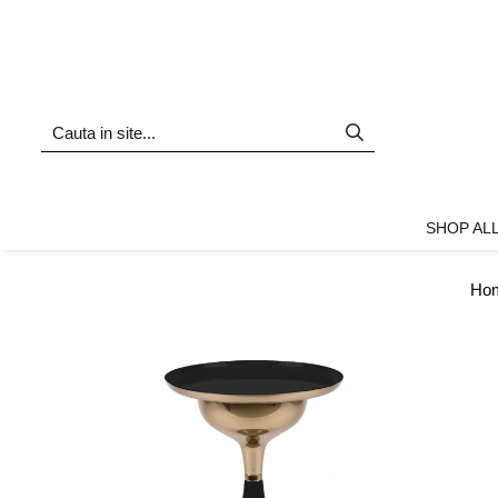
Shop all
Mobila living
Biblioteci și rafturi
Masute auxiliare
Console
SHOP AL
Comode living
Covoare living
Ho
Fotolii
Taburete și pufi
Masute de cafea
Canapele
Mobila dormitor
Comode dormitor
Covoare dormitor