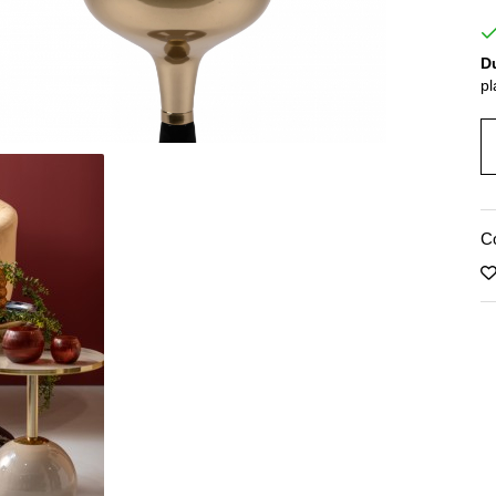
Du
pl
C