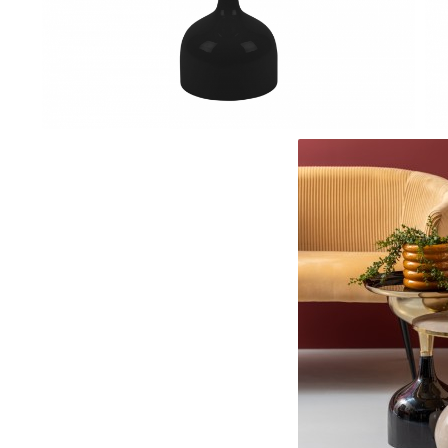
Console dormitor
Fotolii dormitor
Noptiere
Mobila dining
Console extensibile
Scaune
Covoare dining
Mese
Mese HORECA
Scaune de bar / insula
Scaune exterior
Mobila hol
Comode hol
Cuiere
Oglinzi hol
Suport Umbrele
Console hol