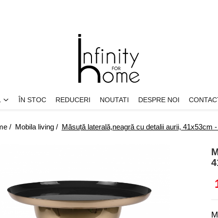
L
ÎN STOC
REDUCERI
NOUTATI
DESPRE NOI
CONTAC
me /
Mobila living /
Măsuță laterală,neagră cu detalii aurii, 41x53cm -
M
4
M