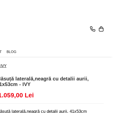
T
BLOG
 IVY
ăsuță laterală,neagră cu detalii aurii,
1x53cm - IVY
1.059,00 Lei
ăsuță laterală,neagră cu detalii aurii, 41x53cm