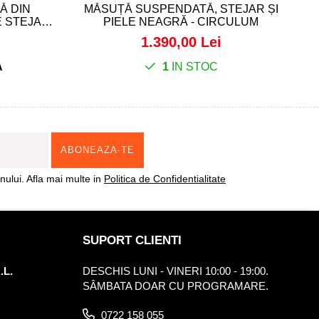
Ă DIN
MĂSUȚĂ SUSPENDATĂ, STEJAR ȘI
 STEJAR -
PIELE NEAGRĂ - CIRCULUM
1.390,00 Lei
A
1
IN STOC
ului. Afla mai multe in
Politica de Confidentialitate
SUPORT CLIENTI
.L.
DESCHIS LUNI - VINERI 10:00 - 19:00.
SÂMBATA DOAR CU PROGRAMARE.
0722 158 055