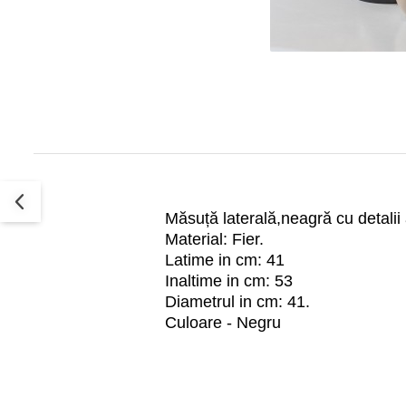
Decoratiuni interioare
Ceasuri
Accesorii decorative
Oglinzi
Rame foto
Ghivece si jardiniere
Accesorii pentru servire
Textile pentru casa
Corpuri de iluminat
Măsuță laterală,neagră cu detalii
Home Office
Material: Fier.
Latime in cm: 41
Designers' Choice
Inaltime in cm: 53
Diametrul in cm: 41.
Culoare - Negru