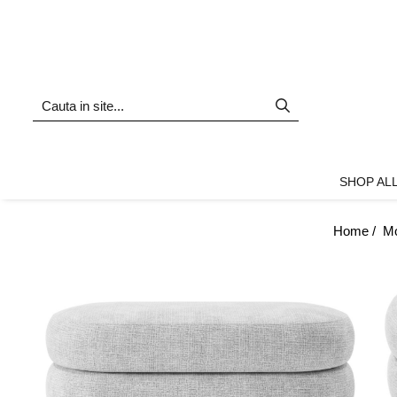
Shop all
Mobila living
Biblioteci și rafturi
Masute auxiliare
Console
SHOP AL
Comode living
Covoare living
Home /
Mo
Fotolii
Taburete și pufi
Masute de cafea
Canapele
Mobila dormitor
Comode dormitor
Covoare dormitor