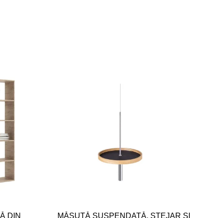
Ă DIN
MĂSUȚĂ SUSPENDATĂ, STEJAR ȘI