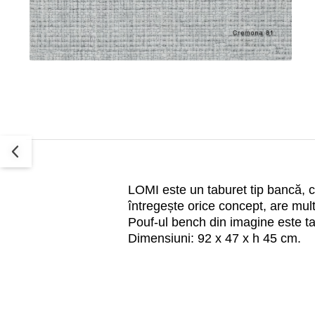
Decoratiuni interioare
Ceasuri
Accesorii decorative
Oglinzi
Rame foto
Ghivece si jardiniere
Accesorii pentru servire
Textile pentru casa
Corpuri de iluminat
Home Office
LOMI este un taburet tip bancă, cu
Designers' Choice
întregește orice concept, are mult
Pouf-ul bench din imagine este ta
Dimensiuni: 92 x 47 x h 45 cm.