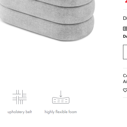
D
Du
C
Ai