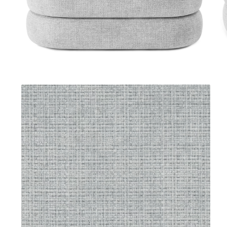
Console dormitor
Fotolii dormitor
Noptiere
Mobila dining
Console extensibile
Scaune
Covoare dining
Mese
Mese HORECA
Scaune de bar / insula
Scaune exterior
Mobila hol
Comode hol
Cuiere
Oglinzi hol
Suport Umbrele
Console hol