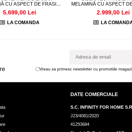
Ă CU ASPECT DE FRASIN
MELAMINĂ CU ASPECT DE
ALB - ANGELICA
RACHELE
5.699,00 Lei
2.999,00 Lei
LA COMANDA
LA COMAND
re
Vreau sa primesc newsletter cu promotiile magazin
DATE COMERCIALE
ata
S.C. INFINITY FOR HOME S.R
tur
J23/4081/2020
rare
41293684