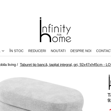
L
ÎN STOC
REDUCERI
NOUTATI
DESPRE NOI
CONTAC
bila living /
Taburet tip bancă, tapițat integral, gri, 92x47xh45cm -
T
9