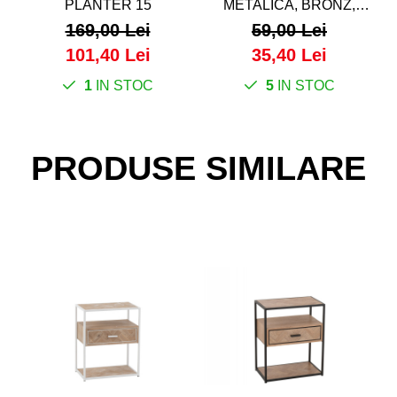
PLANTER 15
METALICA, BRONZ,
A
15X10X13CM - CUP 15
169,00 Lei
59,00 Lei
101,40 Lei
35,40 Lei
1
IN STOC
5
IN STOC
PRODUSE SIMILARE