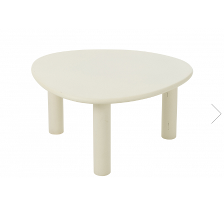
Console dormitor
Fotolii dormitor
Noptiere
Mobila dining
Console extensibile
Scaune
Covoare dining
Mese
Mese HORECA
Scaune de bar / insula
Scaune exterior
Mobila hol
Comode hol
Cuiere
Oglinzi hol
Suport Umbrele
Console hol