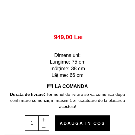
Decoratiuni interioare
Ceasuri
Accesorii decorative
Oglinzi
949,00 Lei
Rame foto
Ghivece si jardiniere
Accesorii pentru servire
Dimensiuni:
Textile pentru casa
Lungime: 75 cm
Corpuri de iluminat
Înălțime: 38 cm
Lățime: 66 cm
Home Office
LA COMANDA
Designers' Choice
Durata de livrare:
Termenul de livrare se va comunica dupa
confirmare comenzii, in maxim 1 zi lucratoare de la plasarea
acesteia!
ADAUGA IN COS