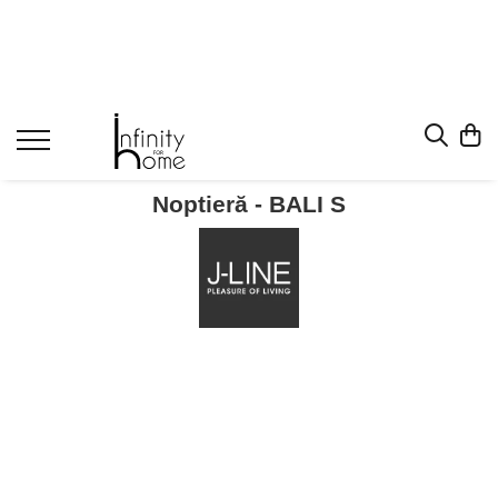
Shop all
Mobila living
Biblioteci și rafturi
Masute auxiliare
Noptieră - BALI S
Console
Comode living
Covoare living
Fotolii
Taburete și pufi
Masute de cafea
Canapele
Mobila dormitor
Comode dormitor
Covoare dormitor