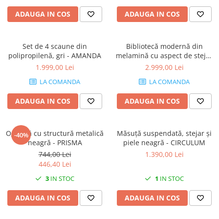
Console dormitor
ADAUGA IN COS
ADAUGA IN COS
Fotolii dormitor
Noptiere
Mobila dining
Set de 4 scaune din
Bibliotecă modernă din
polipropilenă, gri - AMANDA
melamină cu aspect de stejar
Console extensibile
- RACHELE
1.999,00 Lei
2.999,00 Lei
Scaune
LA COMANDA
LA COMANDA
Covoare dining
Mese
ADAUGA IN COS
ADAUGA IN COS
Mese HORECA
Scaune de bar / insula
Oglindă cu structură metalică
Scaune exterior
Măsuță suspendată, stejar și
-40%
neagră - PRISMA
piele neagră - CIRCULUM
Mobila hol
744,00 Lei
1.390,00 Lei
Comode hol
446,40 Lei
Cuiere
3
IN STOC
1
IN STOC
Oglinzi hol
ADAUGA IN COS
ADAUGA IN COS
Suport Umbrele
Console hol