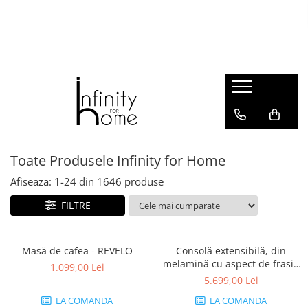
Shop all
Mobila living
Biblioteci și rafturi
Masute auxiliare
Console
Comode living
Toate Produsele Infinity for Home
Covoare living
Afiseaza:
1-
24
din
1646
produse
Fotolii
Taburete și pufi
FILTRE
Masute de cafea
Canapele
Masă de cafea - REVELO
Consolă extensibilă, din
Mobila dormitor
melamină cu aspect de frasin
1.099,00 Lei
alb - ANGELICA
Comode dormitor
5.699,00 Lei
Covoare dormitor
LA COMANDA
LA COMANDA