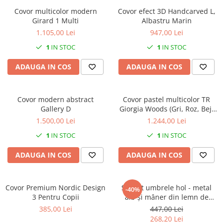
Decoratiuni interioare
Covor multicolor modern
Covor efect 3D Handcarved L,
Girard 1 Multi
Albastru Marin
Ceasuri
1.105,00 Lei
947,00 Lei
Accesorii decorative
Oglinzi
1
IN STOC
1
IN STOC
Rame foto
ADAUGA IN COS
ADAUGA IN COS
Ghivece si jardiniere
Accesorii pentru servire
Textile pentru casa
Covor modern abstract
Covor pastel multicolor TR
Gallery D
Giorgia Woods (Gri, Roz, Bej,
Corpuri de iluminat
Verde pal..)
1.500,00 Lei
1.244,00 Lei
Home Office
1
IN STOC
1
IN STOC
Designers' Choice
ADAUGA IN COS
ADAUGA IN COS
Covor Premium Nordic Design
Suport umbrele hol - metal
-40%
3 Pentru Copii
alb și mâner din lemn de
stejar - BELLWOOD
385,00 Lei
447,00 Lei
268,20 Lei