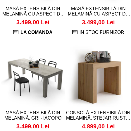
MASĂ EXTENSIBILĂ DIN
MASĂ EXTENSIBILĂ DIN
MELAMINĂ CU ASPECT DE
MELAMINĂ CU ASPECT DE
LEMN DE ULM PERLAT -
LEMN DE STEJAR RUSTIC -
3.499,00 Lei
3.499,00 Lei
IACOPO
IACOPO
LA COMANDA
IN STOC FURNIZOR
MASĂ EXTENSIBILĂ DIN
CONSOLĂ EXTENSIBILĂ DIN
MELAMINĂ, GRI - IACOPO
MELAMINĂ, STEJAR RUSTIC
- ANGELICA
3.499,00 Lei
4.899,00 Lei