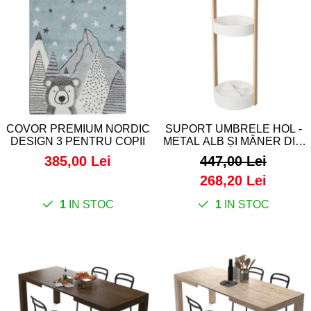
COVOR PREMIUM NORDIC
SUPORT UMBRELE HOL -
DESIGN 3 PENTRU COPII
METAL ALB ȘI MÂNER DIN
LEMN DE STEJAR -
385,00 Lei
447,00 Lei
BELLWOOD
268,20 Lei
1
IN STOC
1
IN STOC