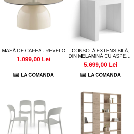
Console dormitor
Fotolii dormitor
Noptiere
Mobila dining
Console extensibile
Scaune
Covoare dining
MASĂ DE CAFEA - REVELO
CONSOLĂ EXTENSIBILĂ,
DIN MELAMINĂ CU ASPECT
Mese
1.099,00 Lei
DE FRASIN ALB - ANGELICA
5.699,00 Lei
Mese HORECA
Scaune de bar / insula
LA COMANDA
LA COMANDA
Scaune exterior
Mobila hol
Comode hol
Cuiere
Oglinzi hol
Suport Umbrele
Console hol