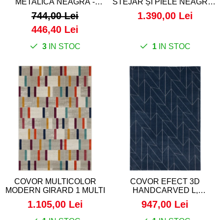
METALICĂ NEAGRĂ -
STEJAR ȘI PIELE NEAGRĂ -
PRISMA
CIRCULUM
744,00 Lei
1.390,00 Lei
446,40 Lei
3
IN STOC
1
IN STOC
COVOR MULTICOLOR
COVOR EFECT 3D
MODERN GIRARD 1 MULTI
HANDCARVED L,
ALBASTRU MARIN
1.105,00 Lei
947,00 Lei