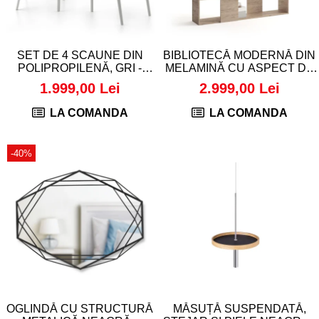
Decoratiuni interioare
Ceasuri
Accesorii decorative
SET DE 4 SCAUNE DIN
BIBLIOTECĂ MODERNĂ DIN
Oglinzi
POLIPROPILENĂ, GRI -
MELAMINĂ CU ASPECT DE
AMANDA
STEJAR - RACHELE
Rame foto
1.999,00 Lei
2.999,00 Lei
Ghivece si jardiniere
LA COMANDA
LA COMANDA
Accesorii pentru servire
Textile pentru casa
-40%
Corpuri de iluminat
Home Office
Designers' Choice
OGLINDĂ CU STRUCTURĂ
MĂSUȚĂ SUSPENDATĂ,