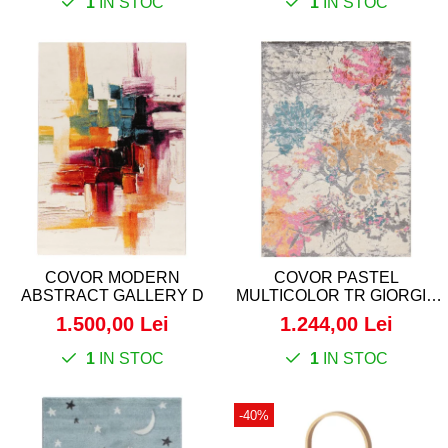
1
IN STOC
1
IN STOC
COVOR MODERN
COVOR PASTEL
ABSTRACT GALLERY D
MULTICOLOR TR GIORGIA
WOODS (GRI, ROZ, BEJ,
1.500,00 Lei
1.244,00 Lei
VERDE PAL..)
1
IN STOC
1
IN STOC
-40%