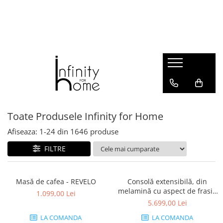
Shop all
Mobila living
Biblioteci și rafturi
Masute auxiliare
Console
Comode living
Toate Produsele Infinity for Home
Covoare living
Afiseaza:
1-
24
din
1646
produse
Fotolii
Taburete și pufi
FILTRE
Masute de cafea
Canapele
Masă de cafea - REVELO
Consolă extensibilă, din
Mobila dormitor
melamină cu aspect de frasin
1.099,00 Lei
alb - ANGELICA
Comode dormitor
5.699,00 Lei
Covoare dormitor
LA COMANDA
LA COMANDA