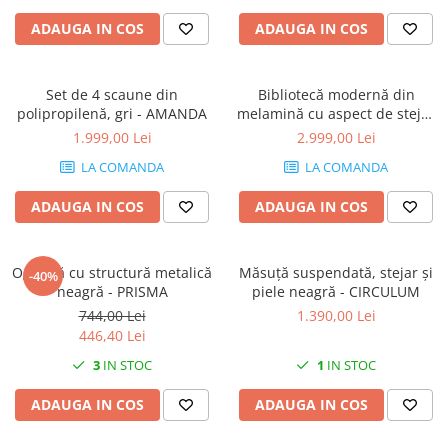
Console dormitor
ADAUGA IN COS
ADAUGA IN COS
Fotolii dormitor
Noptiere
Mobila dining
Set de 4 scaune din
Bibliotecă modernă din
polipropilenă, gri - AMANDA
melamină cu aspect de stejar
Console extensibile
- RACHELE
1.999,00 Lei
2.999,00 Lei
Scaune
LA COMANDA
LA COMANDA
Covoare dining
Mese
ADAUGA IN COS
ADAUGA IN COS
Mese HORECA
Scaune de bar / insula
Oglindă cu structură metalică
Scaune exterior
Măsuță suspendată, stejar și
-40%
neagră - PRISMA
piele neagră - CIRCULUM
Mobila hol
744,00 Lei
1.390,00 Lei
Comode hol
446,40 Lei
Cuiere
3
IN STOC
1
IN STOC
Oglinzi hol
ADAUGA IN COS
ADAUGA IN COS
Suport Umbrele
Console hol