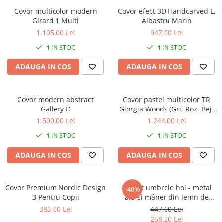
Decoratiuni interioare
Covor multicolor modern
Covor efect 3D Handcarved L,
Girard 1 Multi
Albastru Marin
Ceasuri
1.105,00 Lei
947,00 Lei
Accesorii decorative
Oglinzi
1
IN STOC
1
IN STOC
Rame foto
ADAUGA IN COS
ADAUGA IN COS
Ghivece si jardiniere
Accesorii pentru servire
Textile pentru casa
Covor modern abstract
Covor pastel multicolor TR
Gallery D
Giorgia Woods (Gri, Roz, Bej,
Corpuri de iluminat
Verde pal..)
1.500,00 Lei
1.244,00 Lei
Home Office
1
IN STOC
1
IN STOC
Designers' Choice
ADAUGA IN COS
ADAUGA IN COS
Covor Premium Nordic Design
Suport umbrele hol - metal
-40%
3 Pentru Copii
alb și mâner din lemn de
stejar - BELLWOOD
385,00 Lei
447,00 Lei
268,20 Lei