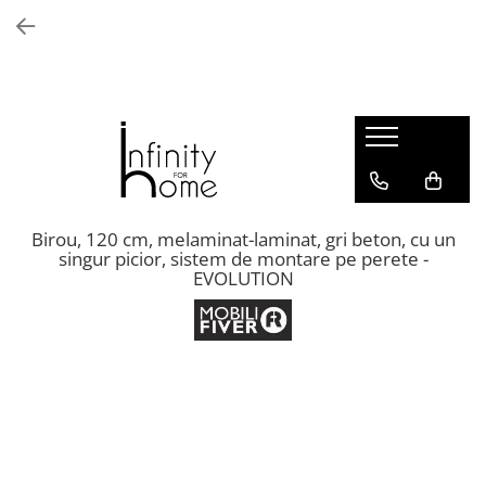
Shop all
Mobila living
Biblioteci și rafturi
Masute auxiliare
Console
Comode living
Birou, 120 cm, melaminat-laminat, gri beton, cu un
singur picior, sistem de montare pe perete -
Covoare living
EVOLUTION
Fotolii
Taburete și pufi
Masute de cafea
Canapele
Mobila dormitor
Comode dormitor
Covoare dormitor