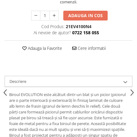
comenzii.
Decoratiuni interioare
Ceasuri
ADAUGA IN COS
Accesorii decorative
Cod Produs:
21EV4100N4
Oglinzi
Ai nevoie de ajutor?
0722 158 055
Rame foto
Ghivece si jardiniere
Adauga la Favorite
Cere informatii
Accesorii pentru servire
Textile pentru casa
Corpuri de iluminat
Home Office
Descriere
Designers' Choice
Biroul EVOLUTION este alcătuit dintr-un blat și un picior (piciorul
are o parte interioară și exterioară) în finisaj laminat de culoare
alb lemn de frasin (granul de lemn deschis în relief). Cele două
părți care formează piciorul permit cablurilor oricărui dispozitiv
plasat pe birou să treacă și să fie ușor ascunse. Este furnizată o
foaie de metal pentru a fixa biroul de perete. Această posibilitate
este ideală dacă nu ai mult spațiu și vrei să-ți maximizezi spațiile.
Biroul a fost proiectat pentru a adăposti un singur spațiu de