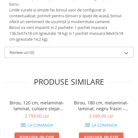
lucru.
Liniile curate și simple fac biroul ușor de configurat și
contextualizat; potrivit pentru birouri și spații de acasă, biroul
oferă un sentiment de ușurință și modernitate camerei.
Biroul va veni impartit in 2 pachete: 1 pachet masoara
136,5x67x18 cm (greutate 18 kg) si 1 pachet masoara 84x67x18
cm (greutate 14,2 kg).
Review-uri
(0)
PRODUSE SIMILARE
Birou, 120 cm, melaminat-
Birou, 180 cm, melaminat-
laminat, culoare stejar
laminat, negru frasin -
rustic - EVOLUTION
EVOLUTION
2.799,00 Lei
3.099,00 Lei
LA COMANDA
LA COMANDA
ADAUGA IN COS
ADAUGA IN COS