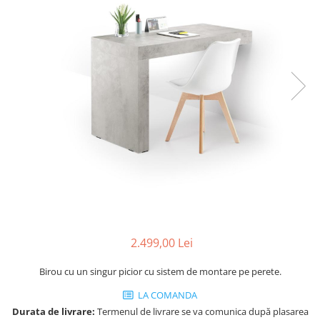
Console dormitor
Fotolii dormitor
Noptiere
Mobila dining
Console extensibile
Scaune
Covoare dining
Mese
Mese HORECA
Scaune de bar / insula
Scaune exterior
Mobila hol
Comode hol
2.499,00 Lei
Cuiere
Birou cu un singur picior cu sistem de montare pe perete.
Oglinzi hol
Suport Umbrele
LA COMANDA
Console hol
Durata de livrare:
Termenul de livrare se va comunica după plasarea