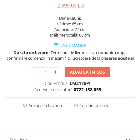
Decoratiuni interioare
2.399,00 Lei
Ceasuri
Dimensiuni:
Accesorii decorative
Lățime: 65 cm
Oglinzi
Adâncime: 71 cm
Înălțime totală: 68 cm
Rame foto
LA COMANDA
Ghivece si jardiniere
Durata de livrare:
Termenul de livrare se va comunica dupa
Accesorii pentru servire
confirmare comenzii, in maxim 1 zi lucratoare de la plasarea acesteia!
Textile pentru casa
Corpuri de iluminat
ADAUGA IN COS
Home Office
Cod Produs:
LM2176PI
Designers' Choice
Ai nevoie de ajutor?
0722 158 055
Adauga la Favorite
Cere informatii
Descriere