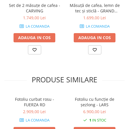
Set de 2 măsuțe de cafea -
Măsuță de cafea, lemn de
CARVING
tec și sticlă - GRAND
CANYON
1.749,00 Lei
1.699,00 Lei
LA COMANDA
LA COMANDA
ADAUGA IN COS
ADAUGA IN COS
PRODUSE SIMILARE
Fotoliu curbat rosu -
Fotoliu cu funcție de
FUERZA RD
șezlong - LARS
2.909,00 Lei
6.900,00 Lei
LA COMANDA
1
IN STOC