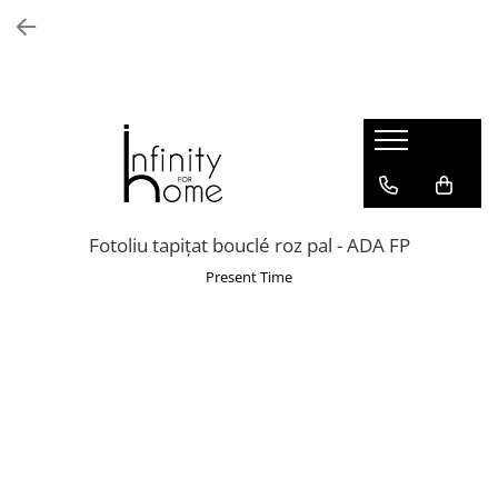
Shop all
Mobila living
Biblioteci și rafturi
Masute auxiliare
Console
Comode living
Fotoliu tapițat bouclé roz pal - ADA FP
Covoare living
Present Time
Fotolii
Taburete și pufi
Masute de cafea
Canapele
Mobila dormitor
Comode dormitor
Covoare dormitor