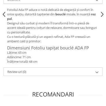
Fotoliul Ada FP aduce o notă delicată de eleganță și confort în
orice spațiu, datorită tapițeriei din
bouclé
moale, în nuanță
roz
pal
.
Designul său curbat și modern îl transformă într-o piesă de
accent ideală pentru colțuri de relaxare, dormitoare sau livinguri
cu personalitate.
Cu o textură plăcută și un aspect rafinat, Ada FP creează un
ambient cald și primitor.
Dimensiuni Fotoliu tapițat bouclé ADA FP
Lățime: 65 cm
Adâncime: 71 cm
Înălțime totală: 68 cm
Review-uri
(0)
RECOMANDARI