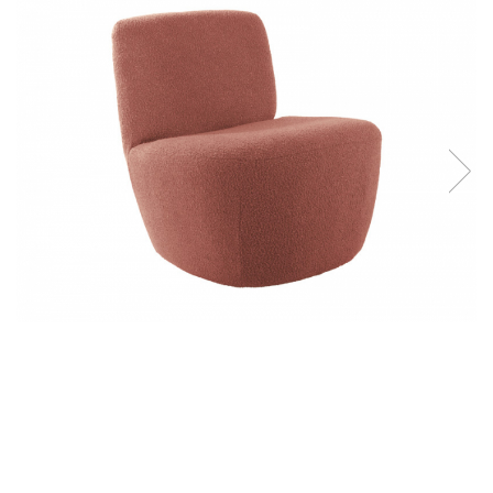
Console dormitor
Fotolii dormitor
Noptiere
Mobila dining
Console extensibile
Scaune
Covoare dining
Mese
Mese HORECA
Scaune de bar / insula
Scaune exterior
Mobila hol
Comode hol
Cuiere
Oglinzi hol
Suport Umbrele
Console hol