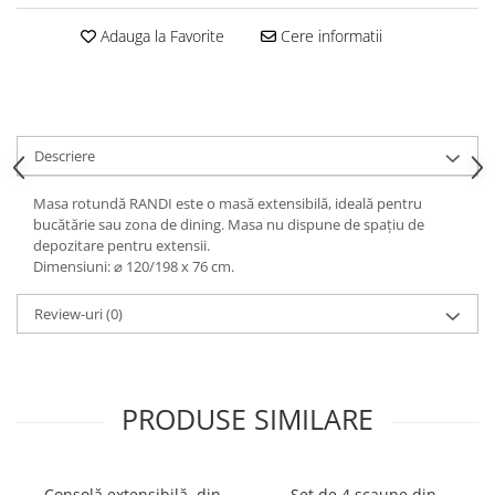
Decoratiuni interioare
Adauga la Favorite
Cere informatii
Ceasuri
Accesorii decorative
Oglinzi
Rame foto
Descriere
Ghivece si jardiniere
Accesorii pentru servire
Masa rotundă RANDI este o masă extensibilă, ideală pentru
Textile pentru casa
bucătărie sau zona de dining. Masa nu dispune de spațiu de
depozitare pentru extensii.
Corpuri de iluminat
Dimensiuni: ⌀ 120/198 x 76 cm.
Home Office
Review-uri
(0)
Designers' Choice
PRODUSE SIMILARE
Consolă extensibilă, din
Set de 4 scaune din