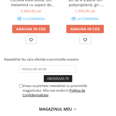
melamină cu aspect de
polipropilenă, gri -
frasin alb - ANGELICA
AMANDA
5.699,00 Lei
1.999,00 Lei
LA COMANDA
LA COMANDA
ADAUGA IN COS
ADAUGA IN COS
Newsletter
Nu rata ofertele si promotiile noastre
Vreau sa primesc newsletter cu promotiile
magazinului. Afla mai multe in
Politica de
Confidentialitate
MAGAZINUL MEU