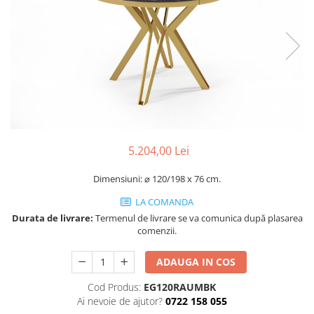
Console dormitor
Fotolii dormitor
Noptiere
Mobila dining
Console extensibile
Scaune
Covoare dining
Mese
5.204,00 Lei
Mese HORECA
Scaune de bar / insula
Dimensiuni: ⌀ 120/198 x 76 cm.
Scaune exterior
LA COMANDA
Mobila hol
Durata de livrare:
Termenul de livrare se va comunica după plasarea
Comode hol
comenzii.
Cuiere
ADAUGA IN COS
Oglinzi hol
Suport Umbrele
Cod Produs:
EG120RAUMBK
Ai nevoie de ajutor?
0722 158 055
Console hol