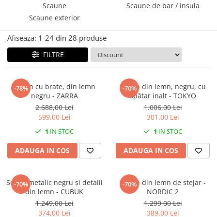
Console dormitor
Scaune
Scaune de bar / insula
Fotolii dormitor
Scaune exterior
Noptiere
Afiseaza:
1-
24
din
28
produse
Mobila dining
FILTRE
Console extensibile
Scaune
Covoare dining
Scaun cu brate, din lemn
Scaun din lemn, negru, cu
-78%
-70%
Mese
negru - ZARRA
spătar inalt - TOKYO
Mese HORECA
2.688,00 Lei
1.006,00 Lei
599,00 Lei
301,00 Lei
Scaune de bar / insula
1
IN STOC
1
IN STOC
Scaune exterior
Mobila hol
ADAUGA IN COS
ADAUGA IN COS
Comode hol
Cuiere
Scaun metalic negru și detalii
Scaun din lemn de stejar -
-70%
-70%
Oglinzi hol
din lemn - CUBUK
NORDIC 2
Suport Umbrele
1.249,00 Lei
1.299,00 Lei
Console hol
374,00 Lei
389,00 Lei