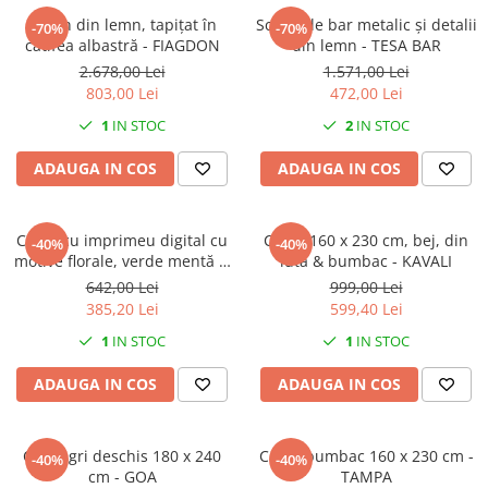
Scaun din lemn, tapițat în
Scaun de bar metalic și detalii
-70%
-70%
catifea albastră - FIAGDON
din lemn - TESA BAR
2.678,00 Lei
1.571,00 Lei
803,00 Lei
472,00 Lei
1
IN STOC
2
IN STOC
ADAUGA IN COS
ADAUGA IN COS
Covor cu imprimeu digital cu
Covor 160 x 230 cm, bej, din
-40%
-40%
motive florale, verde mentă și
iuta & bumbac - KAVALI
maro
642,00 Lei
999,00 Lei
385,20 Lei
599,40 Lei
1
IN STOC
1
IN STOC
ADAUGA IN COS
ADAUGA IN COS
Covor gri deschis 180 x 240
Covor bumbac 160 x 230 cm -
-40%
-40%
cm - GOA
TAMPA