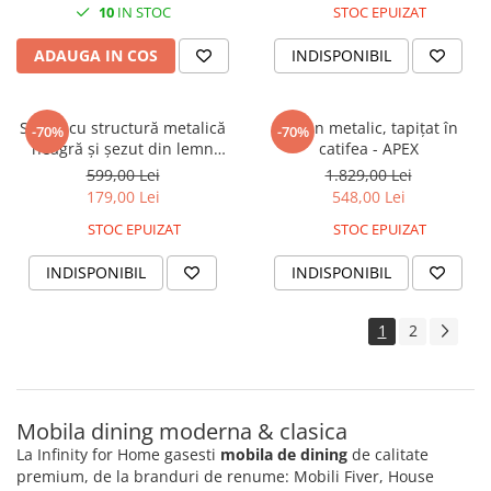
10
IN STOC
STOC EPUIZAT
ADAUGA IN COS
INDISPONIBIL
Scaun cu structură metalică
Scaun metalic, tapițat în
-70%
-70%
neagră și șezut din lemn
catifea - APEX
masiv negru - TOLIX
599,00 Lei
1.829,00 Lei
179,00 Lei
548,00 Lei
STOC EPUIZAT
STOC EPUIZAT
INDISPONIBIL
INDISPONIBIL
1
2
Mobila dining moderna & clasica
La Infinity for Home gasesti
mobila de dining
de calitate
premium, de la branduri de renume: Mobili Fiver, House