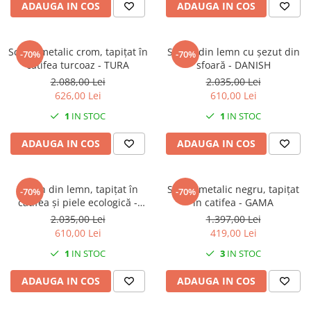
ADAUGA IN COS
ADAUGA IN COS
Scaun metalic crom, tapițat în
Scaun din lemn cu șezut din
-70%
-70%
catifea turcoaz - TURA
sfoară - DANISH
2.088,00 Lei
2.035,00 Lei
626,00 Lei
610,00 Lei
1
IN STOC
1
IN STOC
ADAUGA IN COS
ADAUGA IN COS
Scaun din lemn, tapițat în
Scaun metalic negru, tapițat
-70%
-70%
catifea și piele ecologică -
în catifea - GAMA
VICTORIA
2.035,00 Lei
1.397,00 Lei
610,00 Lei
419,00 Lei
1
IN STOC
3
IN STOC
ADAUGA IN COS
ADAUGA IN COS