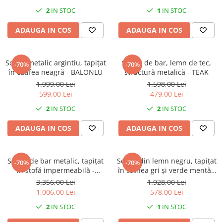
Decoratiuni interioare
2
IN STOC
1
IN STOC
Ceasuri
ADAUGA IN COS
ADAUGA IN COS
Accesorii decorative
Oglinzi
Rame foto
Scaun metalic argintiu, tapițat
Scaun de bar, lemn de tec,
-70%
-70%
în catifea neagră - BALONLU
structură metalică - TEAK
Ghivece si jardiniere
1.999,00 Lei
1.598,00 Lei
Accesorii pentru servire
599,00 Lei
479,00 Lei
Textile pentru casa
2
IN STOC
2
IN STOC
Corpuri de iluminat
Home Office
ADAUGA IN COS
ADAUGA IN COS
Designers' Choice
Scaun de bar metalic, tapițat
Scaun din lemn negru, tapițat
-70%
-70%
în stofă impermeabilă -
în catifea gri și verde mentă -
DREAM BAR
SHELL
3.356,00 Lei
1.928,00 Lei
1.006,00 Lei
578,00 Lei
2
IN STOC
1
IN STOC