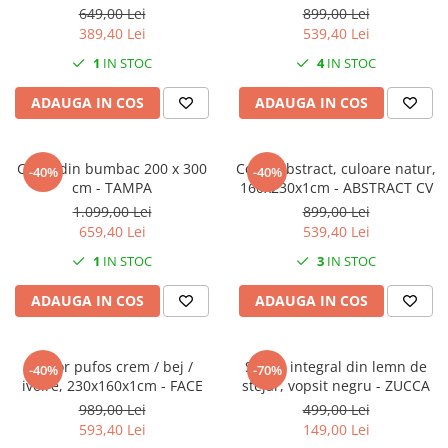
649,00 Lei
899,00 Lei
389,40 Lei
539,40 Lei
1
IN STOC
4
IN STOC
ADAUGA IN COS
ADAUGA IN COS
Covor din bumbac 200 x 300
Covor abstract, culoare natur,
-40%
-40%
cm - TAMPA
160x230x1cm - ABSTRACT CV
1.099,00 Lei
899,00 Lei
659,40 Lei
539,40 Lei
1
IN STOC
3
IN STOC
ADAUGA IN COS
ADAUGA IN COS
Covor pufos crem / bej /
Scaun integral din lemn de
-40%
-70%
ivoire, 230x160x1cm - FACE
stejar, vopsit negru - ZUCCA
989,00 Lei
499,00 Lei
593,40 Lei
149,00 Lei