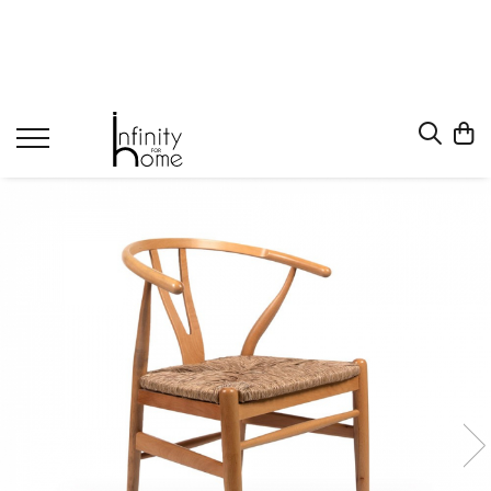
Shop all
Mobila living
Biblioteci și rafturi
Masute auxiliare
Console
Comode living
Covoare living
Fotolii
Taburete și pufi
Masute de cafea
Canapele
Mobila dormitor
Comode dormitor
Covoare dormitor