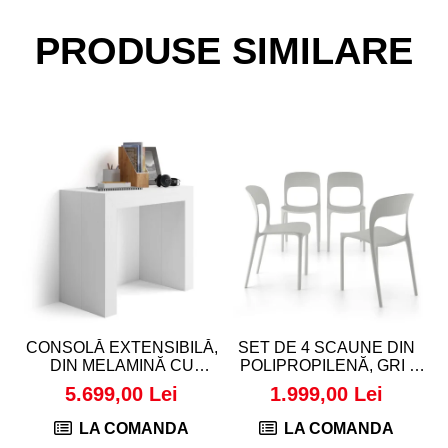
PRODUSE SIMILARE
CONSOLĂ EXTENSIBILĂ,
SET DE 4 SCAUNE DIN
DIN MELAMINĂ CU
POLIPROPILENĂ, GRI -
ASPECT DE FRASIN ALB -
AMANDA
5.699,00 Lei
1.999,00 Lei
ANGELICA
LA COMANDA
LA COMANDA