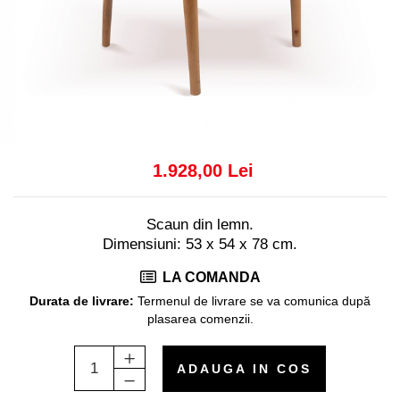
Console dormitor
Fotolii dormitor
Noptiere
Mobila dining
Console extensibile
Scaune
Covoare dining
1.928,00 Lei
Mese
Mese HORECA
Scaune de bar / insula
Scaun din lemn.
Dimensiuni: 53 x 54 x 78 cm.
Scaune exterior
Mobila hol
LA COMANDA
Comode hol
Durata de livrare:
Termenul de livrare se va comunica după
Cuiere
plasarea comenzii.
Oglinzi hol
Suport Umbrele
ADAUGA IN COS
Console hol