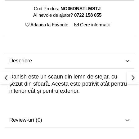
Decoratiuni interioare
Cod Produs:
NO06DNSTLMSTJ
Ceasuri
Ai nevoie de ajutor?
0722 158 055
Accesorii decorative
Adauga la Favorite
Cere informatii
Oglinzi
Rame foto
Ghivece si jardiniere
Accesorii pentru servire
Descriere
Textile pentru casa
Corpuri de iluminat
Danish este un scaun din lemn de stejar, cu
Home Office
șezut din sfoară. Acesta este potrivit atât pentru
Designers' Choice
interior cât și pentru exterior.
Review-uri
(0)