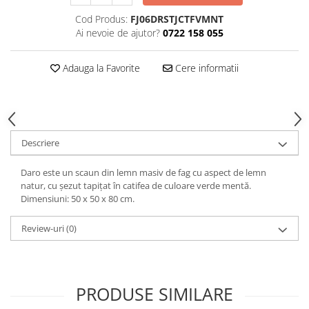
Decoratiuni interioare
Cod Produs:
FJ06DRSTJCTFVMNT
Ceasuri
Ai nevoie de ajutor?
0722 158 055
Accesorii decorative
Oglinzi
Adauga la Favorite
Cere informatii
Rame foto
Ghivece si jardiniere
Accesorii pentru servire
Textile pentru casa
Descriere
Corpuri de iluminat
Daro este un scaun din lemn masiv de fag cu aspect de lemn
Home Office
natur, cu șezut tapițat în catifea de culoare verde mentă.
Designers' Choice
Dimensiuni: 50 x 50 x 80 cm.
Review-uri
(0)
PRODUSE SIMILARE