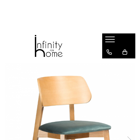
Shop all
Mobila living
Biblioteci și rafturi
Masute auxiliare
Console
Comode living
Covoare living
Fotolii
Taburete și pufi
Masute de cafea
Canapele
Mobila dormitor
Comode dormitor
Covoare dormitor