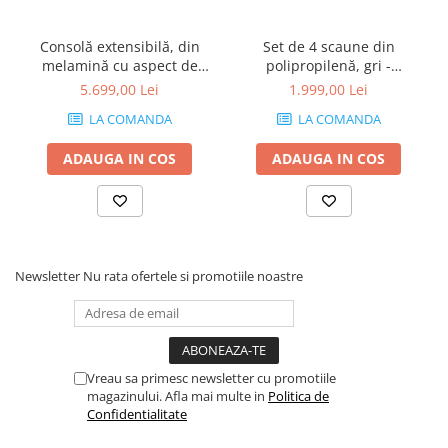
Consolă extensibilă, din
Set de 4 scaune din
melamină cu aspect de
polipropilenă, gri -
frasin alb - ANGELICA
AMANDA
5.699,00 Lei
1.999,00 Lei
LA COMANDA
LA COMANDA
ADAUGA IN COS
ADAUGA IN COS
Newsletter
Nu rata ofertele si promotiile noastre
Vreau sa primesc newsletter cu promotiile
magazinului. Afla mai multe in
Politica de
Confidentialitate