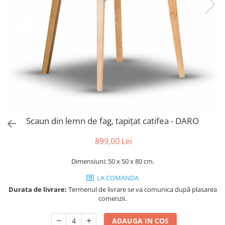
Console dormitor
Fotolii dormitor
Noptiere
Mobila dining
Console extensibile
Scaune
Covoare dining
Mese
Mese HORECA
Scaun din lemn de fag, tapițat catifea - DARO
Scaune de bar / insula
Scaune exterior
899,00 Lei
Mobila hol
Dimensiuni: 50 x 50 x 80 cm.
Comode hol
LA COMANDA
Cuiere
Durata de livrare:
Termenul de livrare se va comunica după plasarea
Oglinzi hol
comenzii.
Suport Umbrele
Console hol
ADAUGA IN COS