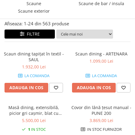
Console dormitor
Scaune
Scaune de bar / insula
Fotolii dormitor
Scaune exterior
Noptiere
Afiseaza:
1-
24
din
563
produse
Mobila dining
FILTRE
Console extensibile
Scaune
Covoare dining
Scaun dining tapițat în textil -
Scaun dining - ARTENARA
Mese
SAUL
1.099,00 Lei
Mese HORECA
1.932,00 Lei
Scaune de bar / insula
LA COMANDA
LA COMANDA
Scaune exterior
ADAUGA IN COS
ADAUGA IN COS
Mobila hol
Comode hol
Cuiere
Masă dining, extensibilă,
Covor din lână țesut manual -
picior gri cașmir, blat cu
PUNE 200
Oglinzi hol
aspect de nuc - CALMA
5.500,00 Lei
3.869,00 Lei
Suport Umbrele
1
IN STOC
IN STOC FURNIZOR
Console hol