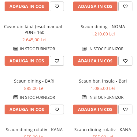
Decoratiuni interioare
ADAUGA IN COS
ADAUGA IN COS
Ceasuri
Accesorii decorative
Covor din lână țesut manual -
Scaun dining - NOMA
Oglinzi
PUNE 160
1.210,00 Lei
Rame foto
2.645,00 Lei
Ghivece si jardiniere
IN STOC FURNIZOR
IN STOC FURNIZOR
Accesorii pentru servire
Textile pentru casa
ADAUGA IN COS
ADAUGA IN COS
Corpuri de iluminat
Home Office
Scaun dining - BARI
Scaun bar, insula - Bari
Designers' Choice
885,00 Lei
1.085,00 Lei
IN STOC FURNIZOR
IN STOC FURNIZOR
ADAUGA IN COS
ADAUGA IN COS
Scaun dining rotativ - KANA
Scaun dining rotativ - KANA
555,00 Lei
555,00 Lei