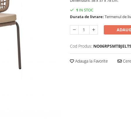
Dimensiuni: 58 x 57 x 78 cm.
1
IN STOC
Durata de livrare:
Termenul de liv
ADAUG
Cod Produs:
NO06RPSMTBJELT9
Adauga la Favorite
Cere 