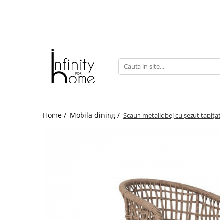
Shop all
Mobila living
Biblioteci și rafturi
Masute auxiliare
Console
Comode living
Home /
Mobila dining /
Scaun metalic bej cu șezut tapița
Covoare living
Fotolii
Taburete și pufi
Masute de cafea
Canapele
Mobila dormitor
Comode dormitor
Covoare dormitor