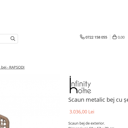
0722 158 055
0,00
t bej - RAPSODI
Scaun metalic bej cu ș
3.036,00 Lei
Scaun bej de exterior.