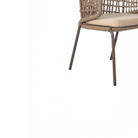
Console dormitor
Fotolii dormitor
Noptiere
Mobila dining
Console extensibile
Scaune
Covoare dining
Mese
Mese HORECA
Scaune de bar / insula
Scaune exterior
Mobila hol
Comode hol
Cuiere
Oglinzi hol
Suport Umbrele
Console hol