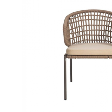
Decoratiuni interioare
Ceasuri
Accesorii decorative
Oglinzi
Rame foto
Ghivece si jardiniere
Accesorii pentru servire
Textile pentru casa
Corpuri de iluminat
Home Office
Designers' Choice