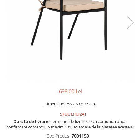
Console dormitor
Fotolii dormitor
Noptiere
Mobila dining
Console extensibile
Scaune
Covoare dining
Mese
Mese HORECA
Scaune de bar / insula
Scaune exterior
699,00 Lei
Mobila hol
Comode hol
Dimensiuni: 58 x 63 x 76 cm.
Cuiere
STOC EPUIZAT
Oglinzi hol
Durata de livrare:
Termenul de livrare se va comunica dupa
confirmare comenzii, in maxim 1 zi lucratoare de la plasarea acesteia!
Suport Umbrele
Console hol
Cod Produs:
7001150