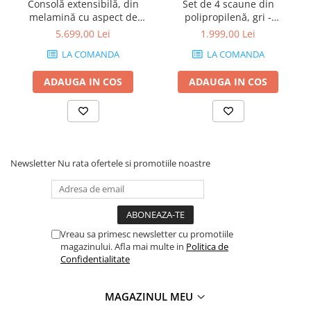
Consolă extensibilă, din
Set de 4 scaune din
melamină cu aspect de
polipropilenă, gri -
frasin alb - ANGELICA
AMANDA
5.699,00 Lei
1.999,00 Lei
LA COMANDA
LA COMANDA
ADAUGA IN COS
ADAUGA IN COS
Newsletter
Nu rata ofertele si promotiile noastre
Vreau sa primesc newsletter cu promotiile
magazinului. Afla mai multe in
Politica de
Confidentialitate
MAGAZINUL MEU