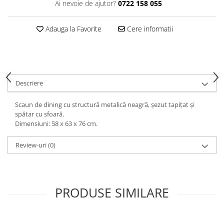
Ai nevoie de ajutor?
0722 158 055
Decoratiuni interioare
Ceasuri
Adauga la Favorite
Cere informatii
Accesorii decorative
Oglinzi
Rame foto
Ghivece si jardiniere
Descriere
Accesorii pentru servire
Textile pentru casa
Scaun de dining cu structură metalică neagră, șezut tapițat și
Corpuri de iluminat
spătar cu sfoară.
Dimensiuni: 58 x 63 x 76 cm.
Home Office
Designers' Choice
Review-uri
(0)
PRODUSE SIMILARE