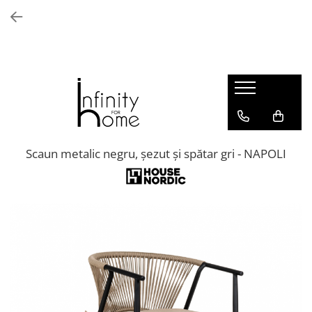
Shop all
Mobila living
Biblioteci și rafturi
Masute auxiliare
Console
Comode living
Scaun metalic negru, șezut și spătar gri - NAPOLI
Covoare living
Fotolii
Taburete și pufi
Masute de cafea
Canapele
Mobila dormitor
Comode dormitor
Covoare dormitor