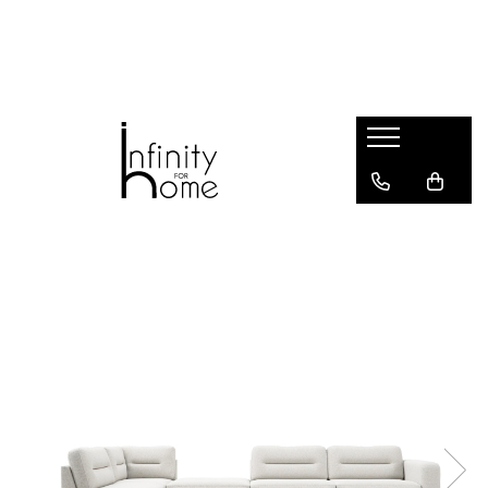
Shop all
Mobila living
Biblioteci și rafturi
Masute auxiliare
Console
Comode living
Covoare living
Fotolii
Taburete și pufi
Masute de cafea
Canapele
Mobila dormitor
Comode dormitor
Covoare dormitor