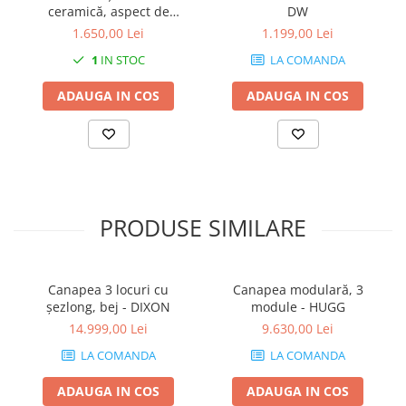
ceramică, aspect de
DW
travertin - HARDY SQ
1.650,00 Lei
1.199,00 Lei
1
IN STOC
LA COMANDA
ADAUGA IN COS
ADAUGA IN COS
PRODUSE SIMILARE
Canapea 3 locuri cu
Canapea modulară, 3
șezlong, bej - DIXON
module - HUGG
14.999,00 Lei
9.630,00 Lei
LA COMANDA
LA COMANDA
ADAUGA IN COS
ADAUGA IN COS