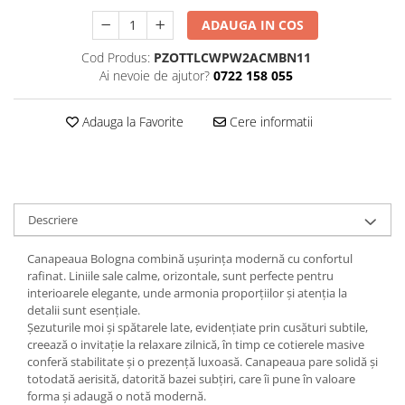
Decoratiuni interioare
ADAUGA IN COS
Ceasuri
Cod Produs:
PZOTTLCWPW2ACMBN11
Accesorii decorative
Ai nevoie de ajutor?
0722 158 055
Oglinzi
Rame foto
Adauga la Favorite
Cere informatii
Ghivece si jardiniere
Accesorii pentru servire
Textile pentru casa
Corpuri de iluminat
Descriere
Home Office
Designers' Choice
Canapeaua Bologna combină ușurința modernă cu confortul
rafinat. Liniile sale calme, orizontale, sunt perfecte pentru
interioarele elegante, unde armonia proporțiilor și atenția la
detalii sunt esențiale.
Șezuturile moi și spătarele late, evidențiate prin cusături subtile,
creează o invitație la relaxare zilnică, în timp ce cotierele masive
conferă stabilitate și o prezență luxoasă. Canapeaua pare solidă și
totodată aerisită, datorită bazei subțiri, care îi pune în valoare
forma și adaugă o notă modernă.