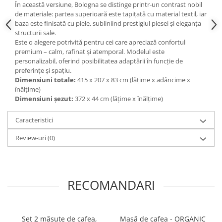
În această versiune, Bologna se distinge printr-un contrast nobil
de materiale: partea superioară este tapițată cu material textil, iar
baza este finisată cu piele, subliniind prestigiul piesei și eleganța
structurii sale.
Este o alegere potrivită pentru cei care apreciază confortul
premium – calm, rafinat și atemporal. Modelul este
personalizabil, oferind posibilitatea adaptării în funcție de
preferințe și spațiu.
Dimensiuni totale:
415 x 207 x 83 cm (lățime x adâncime x
înălțime)
Dimensiuni șezut:
372 x 44 cm (lățime x înălțime)
Caracteristici
Review-uri
(0)
RECOMANDARI
Set 2 măsuțe de cafea,
Masă de cafea - ORGANIC