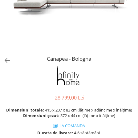
Console dormitor
Fotolii dormitor
Noptiere
Mobila dining
Console extensibile
Scaune
Covoare dining
Canapea - Bologna
Mese
Mese HORECA
Scaune de bar / insula
Scaune exterior
Mobila hol
28.799,00 Lei
Comode hol
Cuiere
Dimensiuni totale:
415 x 207 x 83 cm (lățime x adâncime x înălțime)
Dimensiuni șezut:
372 x 44 cm (lățime x înălțime)
Oglinzi hol
Suport Umbrele
LA COMANDA
Durata de livrare:
4-6 săptămâni.
Console hol