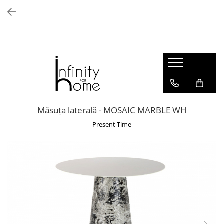
Shop all
Mobila living
Biblioteci și rafturi
Masute auxiliare
Console
Comode living
Măsuța laterală - MOSAIC MARBLE WH
Covoare living
Present Time
Fotolii
Taburete și pufi
Masute de cafea
Canapele
Mobila dormitor
Comode dormitor
Covoare dormitor