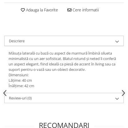
Decoratiuni interioare
Adauga la Favorite
Cere informatii
Ceasuri
Accesorii decorative
Oglinzi
Rame foto
Descriere
Ghivece si jardiniere
Accesorii pentru servire
Măsuța laterală cu bază cu aspect de marmură îmbină silueta
Textile pentru casa
minimalistă cu un aer sofisticat. Blatul rotund și neted îi conferă
Corpuri de iluminat
un aspect elegant, fiind ideală ca piesă de accent în living sau ca
suport pentru o vază sau un obiect decorativ.
Home Office
Dimensiuni:
Lățime: 40 cm
Designers' Choice
Înălțime: 42 cm
Review-uri
(0)
RECOMANDARI