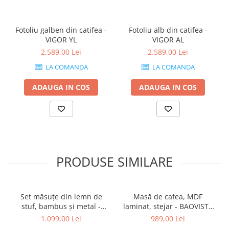
Fotoliu galben din catifea -
Fotoliu alb din catifea -
VIGOR YL
VIGOR AL
2.589,00 Lei
2.589,00 Lei
LA COMANDA
LA COMANDA
ADAUGA IN COS
ADAUGA IN COS
PRODUSE SIMILARE
Set măsuțe din lemn de
Masă de cafea, MDF
stuf, bambus și metal -
laminat, stejar - BAOVISTA
PALETTE
SIDE
1.099,00 Lei
989,00 Lei