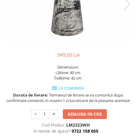
Console dormitor
Fotolii dormitor
Noptiere
Mobila dining
Console extensibile
Scaune
Covoare dining
949,00 Lei
Mese
Mese HORECA
Dimensiuni:
Lățime: 40 cm
Scaune de bar / insula
Înălțime: 42 cm
Scaune exterior
LA COMANDA
Mobila hol
Durata de livrare:
Termenul de livrare se va comunica dupa
Comode hol
confirmare comenzii, in maxim 1 zi lucratoare de la plasarea acesteia!
Cuiere
ADAUGA IN COS
Oglinzi hol
Suport Umbrele
Cod Produs:
LM2323WH
Ai nevoie de ajutor?
0722 158 055
Console hol