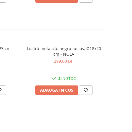
23 cm -
Lustră metalică, negru lucios, Ø18x20
Lustră met
cm - NOLA
299,00 Lei
2
IN STOC
ADAUGA IN COS
AD