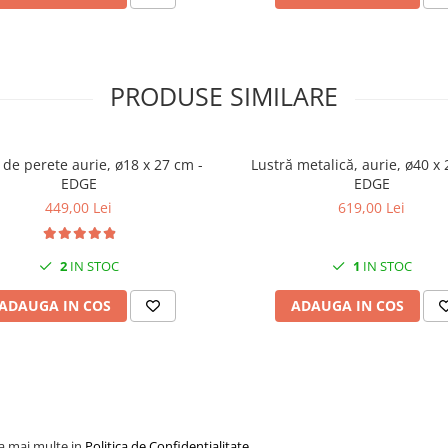
PRODUSE SIMILARE
de perete aurie, ø18 x 27 cm -
Lustră metalică, aurie, ø40 x 
EDGE
EDGE
449,00 Lei
619,00 Lei
2
IN STOC
1
IN STOC
ADAUGA IN COS
ADAUGA IN COS
la mai multe in
Politica de Confidentialitate