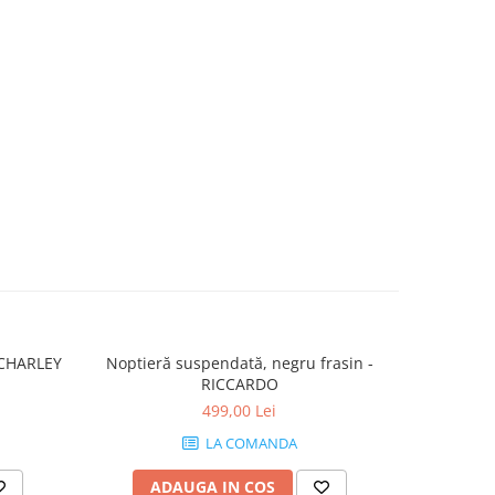
- CHARLEY
Noptieră suspendată, negru frasin -
Noptieră
RICCARDO
499,00 Lei
LA COMANDA
ADAUGA IN COS
AD