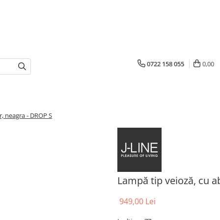
0722 158 055
0,00
r, neagra - DROP S
Lampă tip veioză, cu a
949,00 Lei