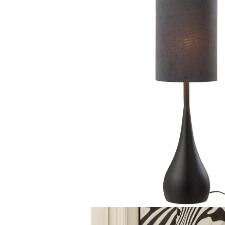
Console dormitor
Fotolii dormitor
Noptiere
Mobila dining
Console extensibile
Scaune
Covoare dining
Mese
Mese HORECA
Scaune de bar / insula
Scaune exterior
Mobila hol
Comode hol
Cuiere
Oglinzi hol
Suport Umbrele
Console hol