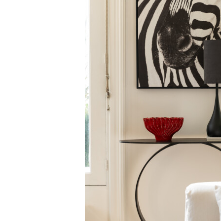
Decoratiuni interioare
Ceasuri
Accesorii decorative
Oglinzi
Rame foto
Ghivece si jardiniere
Accesorii pentru servire
Textile pentru casa
Corpuri de iluminat
Home Office
Designers' Choice