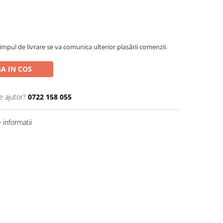
impul de livrare se va comunica ulterior plasării comenzii.
A IN COS
e ajutor?
0722 158 055
informatii