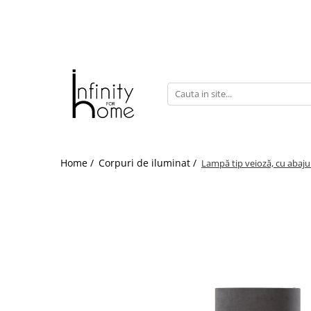
Shop all
Mobila living
Biblioteci și rafturi
Masute auxiliare
Console
Comode living
Home /
Corpuri de iluminat /
Lampă tip veioză, cu abaju
Covoare living
Fotolii
Taburete și pufi
Masute de cafea
Canapele
Mobila dormitor
Comode dormitor
Covoare dormitor