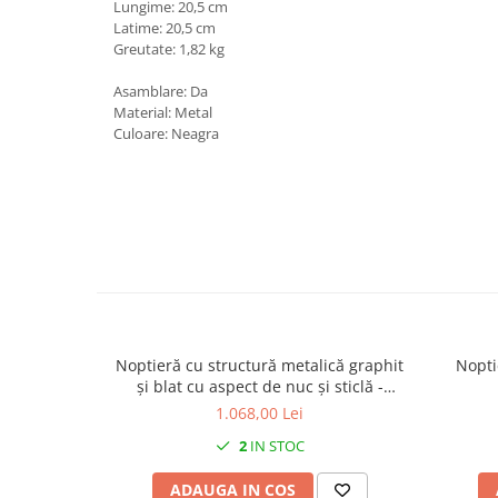
Lungime: 20,5 cm
Latime: 20,5 cm
Greutate: 1,82 kg
Asamblare: Da
Material: Metal
Culoare: Neagra
Noptieră cu structură metalică graphit
Nopti
și blat cu aspect de nuc și sticlă -
CIEMNY
1.068,00 Lei
2
IN STOC
ADAUGA IN COS