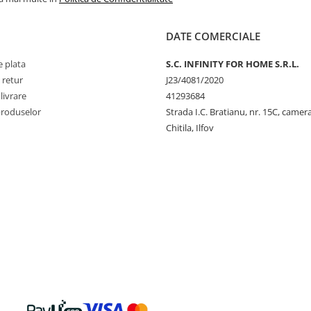
DATE COMERCIALE
 plata
S.C. INFINITY FOR HOME S.R.L.
 retur
J23/4081/2020
livrare
41293684
produselor
Strada I.C. Bratianu, nr. 15C, camer
Chitila, Ilfov