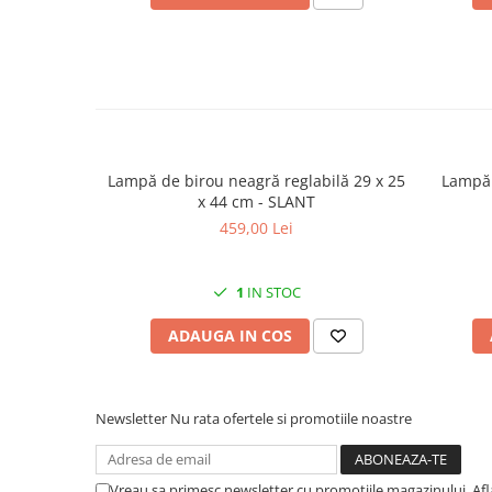
Lampă de birou neagră reglabilă 29 x 25
Lampă 
x 44 cm - SLANT
459,00 Lei
1
IN STOC
ADAUGA IN COS
Newsletter
Nu rata ofertele si promotiile noastre
Vreau sa primesc newsletter cu promotiile magazinului. Af